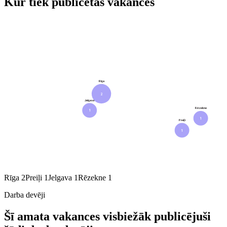
Kur tiek publicētas vakances
Rīga
2
Jelgava
Rēzekne
1
1
Preiļi
1
Rīga
2
Preiļi
1
Jelgava
1
Rēzekne
1
Darba devēji
Šī amata vakances visbiežāk publicējuši