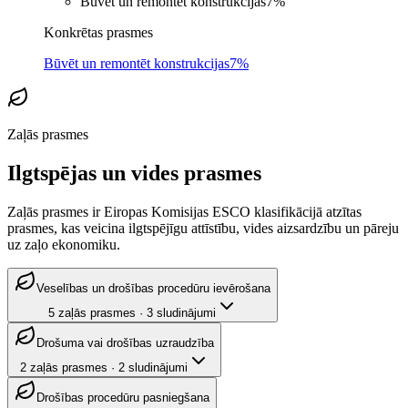
Būvēt un remontēt konstrukcijas
7
%
Konkrētas prasmes
Būvēt un remontēt konstrukcijas
7%
Zaļās prasmes
Ilgtspējas un vides prasmes
Zaļās prasmes ir Eiropas Komisijas ESCO klasifikācijā atzītas
prasmes, kas veicina ilgtspējīgu attīstību, vides aizsardzību un pāreju
uz zaļo ekonomiku.
Veselības un drošības procedūru ievērošana
5
zaļās prasmes
·
3
sludinājumi
Drošuma vai drošības uzraudzība
2
zaļās prasmes
·
2
sludinājumi
Drošības procedūru pasniegšana