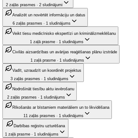
2
zaļās prasmes
·
2
sludinājumi
Analizēt un novērtēt informāciju un datus
6
zaļās prasmes
·
1
sludinājums
Veikt tiesu medicīnisko ekspertīzi un kriminālizmeklēšanu
1
zaļā prasme
·
1
sludinājums
Civilās aizsardzības un avārijas reaģēšanas plānu izstrāde
1
zaļā prasme
·
1
sludinājums
Vadīt, uzraudzīt un koordinēt projektus
3
zaļās prasmes
·
1
sludinājums
Nodrošināt tiesību aktu ievērošanu
2
zaļās prasmes
·
1
sludinājums
Rīkošanās ar bīstamiem materiāliem un to likvidēšana
11
zaļās prasmes
·
1
sludinājums
Darbības reģistru uzturēšana
1
zaļā prasme
·
1
sludinājums