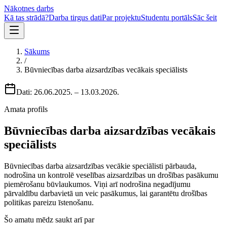
Nākotnes darbs
Kā tas strādā?
Darba tirgus dati
Par projektu
Studentu portāls
Sāc šeit
Sākums
/
Būvniecības darba aizsardzības vecākais speciālists
Dati:
26.06.2025.
–
13.03.2026.
Amata profils
Būvniecības darba aizsardzības vecākais
speciālists
Būvniecības darba aizsardzības vecākie speciālisti pārbauda,
nodrošina un kontrolē veselības aizsardzības un drošības pasākumu
piemērošanu būvlaukumos. Viņi arī nodrošina negadījumu
pārvaldību darbavietā un veic pasākumus, lai garantētu drošības
politikas pareizu īstenošanu.
Šo amatu mēdz saukt arī par