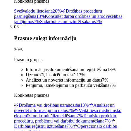
Konkrētas prasmes
Svešvalodu lietošana
20%
🌱
Drošības procedūru
pasniegšana
13%
Konsultēt darba drošības un arodveselības
jautājumos
7%
Sadarboties un uzturēt sakarus
7%
03
Prasme sniegt informāciju
20
%
Prasmju grupas
Informācijas dokumentēšana un reģistrēšana
13
%
Uzraudzīt, inspicēt un testēt
13
%
Analizēt un novērtēt informāciju un datus
7
%
Pētījumu, izmeklējumu un pārbaužu veikšana
7
%
Konkrētas prasmes
🌱
Drošuma vai drošības uzraudzība
13%
🌱
Analizēt un
novērtēt informāciju un datus
7%
🌱
Veikt tiesu medicīnisko
ekspertīzi un kriminālizmeklēšanu
7%
Tehnisko projektu,
procedūru, problēmu vai darbību dokumentēšana
7%
🌱
Darbības reģistru uzturēšana
7%
🌱
Operacionālo darbību