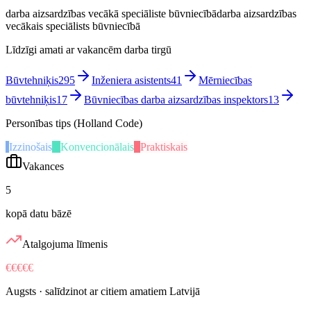
darba aizsardzības vecākā speciāliste būvniecībā
darba aizsardzības
vecākais speciālists būvniecībā
Līdzīgi amati ar vakancēm darba tirgū
Būvtehniķis
295
Inženiera asistents
41
Mērniecības
būvtehniķis
17
Būvniecības darba aizsardzības inspektors
13
Personības tips (Holland Code)
I
Izzinošais
K
Konvencionālais
P
Praktiskais
Vakances
5
kopā datu bāzē
Atalgojuma līmenis
€€€€€
Augsts
· salīdzinot ar citiem amatiem Latvijā