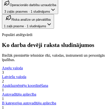
Operacionālo darbību uzraudzība
3
zaļās prasmes
·
1
sludinājums
Riska analīze un pārvaldība
1
zaļā prasme
·
1
sludinājums
Populāri atslēgvārdi
Ko darba devēji raksta sludinājumos
Biežāk pieminētie tehniskie rīki, valodas, instrumenti un personīgās
īpašības.
Angļu valoda
3
Latviešu valoda
2
Apakšuzņēmēju koordinēšana
1
Autovadītāja apliecība
1
B kategorijas autovadītāja apliecība
1