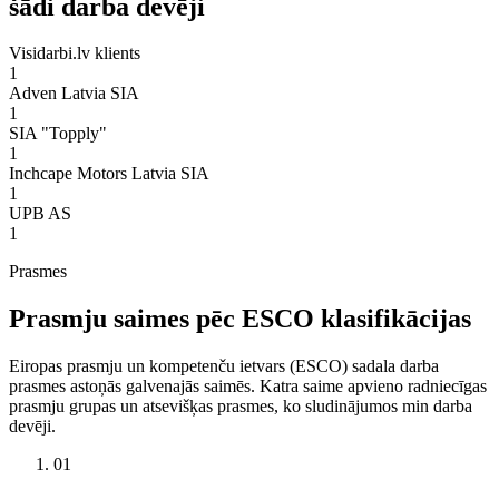
šādi darba devēji
Visidarbi.lv klients
1
Adven Latvia SIA
1
SIA "Topply"
1
Inchcape Motors Latvia SIA
1
UPB AS
1
Prasmes
Prasmju saimes pēc ESCO klasifikācijas
Eiropas prasmju un kompetenču ietvars (ESCO) sadala darba
prasmes astoņās galvenajās saimēs. Katra saime apvieno radniecīgas
prasmju grupas un atsevišķas prasmes, ko sludinājumos min darba
devēji.
01