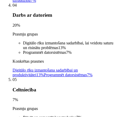
uzraudzība
7%
04
Darbs ar datoriem
20
%
Prasmju grupas
Digitālo rīku izmantošana sadarbībai, lai veidotu saturu
un risinātu problēmas
13
%
Programmēt datorsistēmas
7
%
Konkrētas prasmes
Digitālo rīku izmantošana sadarbībai un
produktivitātei
13%
Programmēt datorsistēmas
7%
05
Celtniecība
7
%
Prasmju grupas