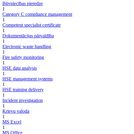
Būvniecības pieredze
1
Category C compliance management
1
Competent specialist certificate
1
Dokumentācijas pārvaldība
1
Electronic waste handling
1
Fire safety monitoring
1
HSE data analysis
1
HSE management systems
1
HSE training delivery
1
Incident investigation
1
Krievu valoda
1
MS Excel
1
MS Office