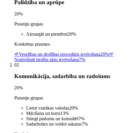
Palīdzība un aprūpe
20
%
Prasmju grupas
Aizsargāt un piemērot
20
%
Konkrētas prasmes
🌱
Veselības un drošības procedūru ievērošana
20%
🌱
Nodrošināt tiesību aktu ievērošanu
7%
02
Komunikācija, sadarbība un radošums
20
%
Prasmju grupas
Lietot vairākas valodas
20
%
Mācīšana un kursi
13
%
Sniegt padomu un konsultēt
7
%
Sadarboties un veidot sakarus
7
%