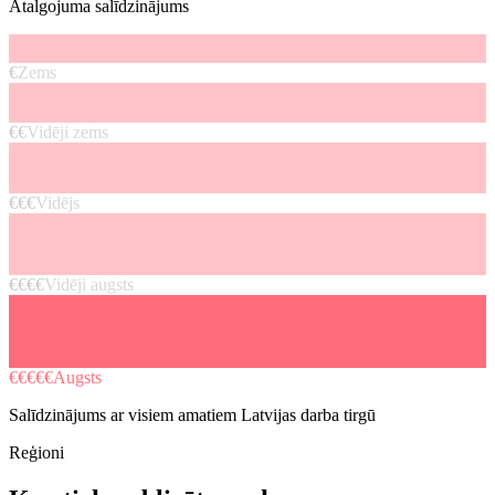
Atalgojuma salīdzinājums
€
Zems
€€
Vidēji zems
€€€
Vidējs
€€€€
Vidēji augsts
€€€€€
Augsts
Salīdzinājums ar visiem amatiem Latvijas darba tirgū
Reģioni