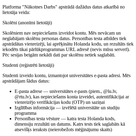
Platforma "Nākotnes Darbs" apstrādā dažādus datus atkarībā no
lietotāja veida:
Skolēni (anonīmi lietotāji)
Skolēniem nav nepieciešams izveidot kontu. Mēs
nevācam un
neglabājam
skolēnu personas datus. Personības testa atbildes tiek
apstrādātas vienreizēji, lai aprēķinātu Holanda kodu, un rezultāts tiek
iekodēts tikai pārlūkprogrammas URL adresē (nevis mūsu serverī).
Pēc sesijas beigām nekādi dati par skolēnu netiek saglabāti.
Studenti (reģistrēti lietotāji)
Studenti izveido kontu, izmantojot universitātes e-pasta adresi. Mēs
apstrādājam šādus datus:
E-pasta adrese
— universitātes e-pasts (piem., @lu.lv,
@rtu.lv), kas nepieciešams konta izveidei, autentifikācijai ar
vienreizējo verifikācijas kodu (OTP) un saziņai
Izglītības informācija
— izvēlētā universitāte un studiju
programma
Personības testa vēsture
— katra testa Holanda kods,
dimensiju rezultāti un datums. Katrs tests tiek saglabāts kā
atsevišķs ieraksts (neierobežots mēģinājumu skaits)