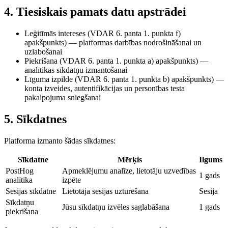
4. Tiesiskais pamats datu apstrādei
Leģitīmās intereses
(VDAR 6. panta 1. punkta f)
apakšpunkts) — platformas darbības nodrošināšanai un
uzlabošanai
Piekrišana
(VDAR 6. panta 1. punkta a) apakšpunkts) —
analītikas sīkdatņu izmantošanai
Līguma izpilde
(VDAR 6. panta 1. punkta b) apakšpunkts) —
konta izveides, autentifikācijas un personības testa
pakalpojuma sniegšanai
5. Sīkdatnes
Platforma izmanto šādas sīkdatnes:
Sīkdatne
Mērķis
Ilgums
PostHog
Apmeklējumu analīze, lietotāju uzvedības
1 gads
analītika
izpēte
Sesijas sīkdatne
Lietotāja sesijas uzturēšana
Sesija
Sīkdatņu
Jūsu sīkdatņu izvēles saglabāšana
1 gads
piekrišana