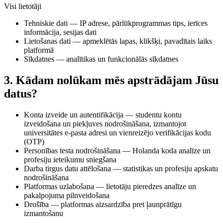
Visi lietotāji
Tehniskie dati
— IP adrese, pārlūkprogrammas tips, ierīces
informācija, sesijas dati
Lietošanas dati
— apmeklētās lapas, klikšķi, pavadītais laiks
platformā
Sīkdatnes
— analītikas un funkcionālās sīkdatnes
3. Kādam nolūkam mēs apstrādājam Jūsu
datus?
Konta izveide un autentifikācija
— studentu kontu
izveidošana un piekļuves nodrošināšana, izmantojot
universitātes e-pasta adresi un vienreizējo verifikācijas kodu
(OTP)
Personības testa nodrošināšana
— Holanda koda analīze un
profesiju ieteikumu sniegšana
Darba tirgus datu attēlošana
— statistikas un profesiju apskatu
nodrošināšana
Platformas uzlabošana
— lietotāju pieredzes analīze un
pakalpojuma pilnveidošana
Drošība
— platformas aizsardzība pret ļaunprātīgu
izmantošanu