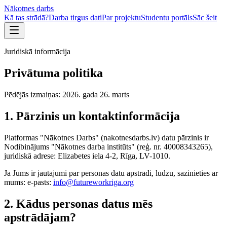
Nākotnes darbs
Kā tas strādā?
Darba tirgus dati
Par projektu
Studentu portāls
Sāc šeit
Juridiskā informācija
Privātuma politika
Pēdējās izmaiņas: 2026. gada 26. marts
1. Pārzinis un kontaktinformācija
Platformas "Nākotnes Darbs" (nakotnesdarbs.lv) datu pārzinis ir
Nodibinājums "Nākotnes darba institūts" (reģ. nr. 40008343265),
juridiskā adrese: Elizabetes iela 4-2, Rīga, LV-1010.
Ja Jums ir jautājumi par personas datu apstrādi, lūdzu, sazinieties ar
mums: e-pasts:
info@futureworkriga.org
2. Kādus personas datus mēs
apstrādājam?