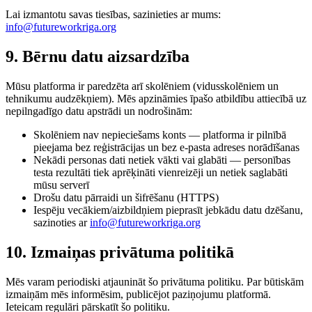
Lai izmantotu savas tiesības, sazinieties ar mums:
info@futureworkriga.org
9. Bērnu datu aizsardzība
Mūsu platforma ir paredzēta arī skolēniem (vidusskolēniem un
tehnikumu audzēkņiem). Mēs apzināmies īpašo atbildību attiecībā uz
nepilngadīgo datu apstrādi un nodrošinām:
Skolēniem nav nepieciešams konts
— platforma ir pilnībā
pieejama bez reģistrācijas un bez e-pasta adreses norādīšanas
Nekādi personas dati netiek vākti vai glabāti
— personības
testa rezultāti tiek aprēķināti vienreizēji un netiek saglabāti
mūsu serverī
Drošu datu pārraidi un šifrēšanu (HTTPS)
Iespēju vecākiem/aizbildņiem pieprasīt jebkādu datu dzēšanu,
sazinoties ar
info@futureworkriga.org
10. Izmaiņas privātuma politikā
Mēs varam periodiski atjaunināt šo privātuma politiku. Par būtiskām
izmaiņām mēs informēsim, publicējot paziņojumu platformā.
Ieteicam regulāri pārskatīt šo politiku.