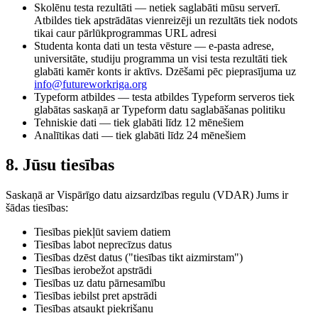
Skolēnu testa rezultāti
— netiek saglabāti mūsu serverī.
Atbildes tiek apstrādātas vienreizēji un rezultāts tiek nodots
tikai caur pārlūkprogrammas URL adresi
Studenta konta dati un testa vēsture
— e-pasta adrese,
universitāte, studiju programma un visi testa rezultāti tiek
glabāti kamēr konts ir aktīvs. Dzēšami pēc pieprasījuma uz
info@futureworkriga.org
Typeform atbildes
— testa atbildes Typeform serveros tiek
glabātas saskaņā ar Typeform datu saglabāšanas politiku
Tehniskie dati
— tiek glabāti līdz 12 mēnešiem
Analītikas dati
— tiek glabāti līdz 24 mēnešiem
8. Jūsu tiesības
Saskaņā ar Vispārīgo datu aizsardzības regulu (VDAR) Jums ir
šādas tiesības:
Tiesības piekļūt saviem datiem
Tiesības labot neprecīzus datus
Tiesības dzēst datus ("tiesības tikt aizmirstam")
Tiesības ierobežot apstrādi
Tiesības uz datu pārnesamību
Tiesības iebilst pret apstrādi
Tiesības atsaukt piekrišanu