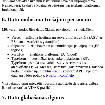
Jūs varat pārvaldīt sīkdatņu iestatījumus savā pārlūkprogrammā.
Ņemiet vērā, ka dažu sīkdatņu atspējošana var ietekmēt platformas
funkcionalitāti.
6. Datu nodošana trešajām personām
Mēs varam nodot Jūsu datus šādiem pakalpojumu sniedzējiem:
Vercel
— mākoņa hostings un serveru infrastruktūra (ASV, ar
ES datu aizsardzības garantijām)
Supabase
— datubāzes un autentifikācijas pakalpojums (ES
reģions)
PostHog
— analītikas platforma (EU Cloud)
Typeform
— personības testa anketu platforma (ES).
Typeform apstrādā testa atbildes savos serveros testa
aizpildīšanas laikā. Mēs iegūstam tikai gala rezultātu (Holanda
kodu un dimensiju punktus) caur Typeform API. Typeform
datu apstrādes politika:
typeform.com/help
Visi pakalpojumu sniedzēji nodrošina atbilstošu datu aizsardzības
līmeni saskaņā ar VDAR prasībām.
7. Datu glabāšanas ilgums