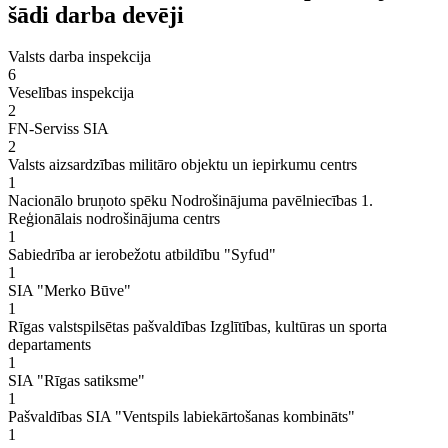
šādi darba devēji
Valsts darba inspekcija
6
Veselības inspekcija
2
FN-Serviss SIA
2
Valsts aizsardzības militāro objektu un iepirkumu centrs
1
Nacionālo bruņoto spēku Nodrošinājuma pavēlniecības 1.
Reģionālais nodrošinājuma centrs
1
Sabiedrība ar ierobežotu atbildību "Syfud"
1
SIA "Merko Būve"
1
Rīgas valstspilsētas pašvaldības Izglītības, kultūras un sporta
departaments
1
SIA "Rīgas satiksme"
1
Pašvaldības SIA "Ventspils labiekārtošanas kombināts"
1