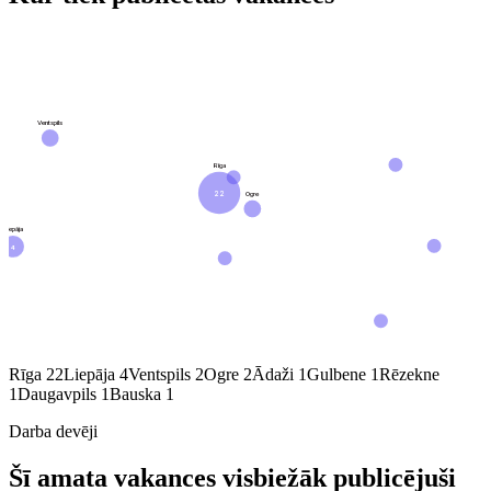
Ventspils
Rīga
22
Ogre
Liepāja
4
Rīga
22
Liepāja
4
Ventspils
2
Ogre
2
Ādaži
1
Gulbene
1
Rēzekne
1
Daugavpils
1
Bauska
1
Darba devēji
Šī amata vakances visbiežāk publicējuši