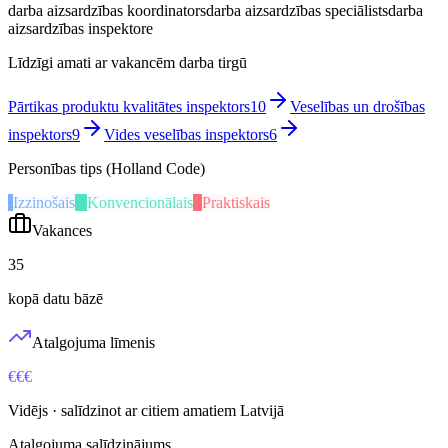
darba aizsardzības koordinators
darba aizsardzības speciālists
darba
aizsardzības inspektore
Līdzīgi amati ar vakancēm darba tirgū
Pārtikas produktu kvalitātes inspektors
10
Veselības un drošības
inspektors
9
Vides veselības inspektors
6
Personības tips (Holland Code)
I
Izzinošais
K
Konvencionālais
P
Praktiskais
Vakances
35
kopā datu bāzē
Atalgojuma līmenis
€€€
Vidējs
· salīdzinot ar citiem amatiem Latvijā
Atalgojuma salīdzinājums