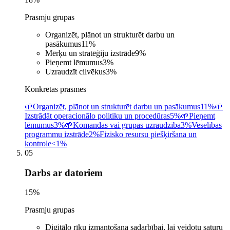
Prasmju grupas
Organizēt, plānot un strukturēt darbu un
pasākumus
11
%
Mērķu un stratēģiju izstrāde
9
%
Pieņemt lēmumus
3
%
Uzraudzīt cilvēkus
3
%
Konkrētas prasmes
🌱
Organizēt, plānot un strukturēt darbu un pasākumus
11%
🌱
Izstrādāt operacionālo politiku un procedūras
5%
🌱
Pieņemt
lēmumus
3%
🌱
Komandas vai grupas uzraudzība
3%
Veselības
programmu izstrāde
2%
Fizisko resursu piešķiršana un
kontrole
<1%
05
Darbs ar datoriem
15
%
Prasmju grupas
Digitālo rīku izmantošana sadarbībai, lai veidotu saturu