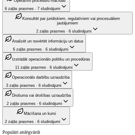
Operatīvo procedūru mācības
6
zaļās prasmes
·
7
sludinājumi
Konsultēt par juridiskiem, regulatīviem vai procesuāliem
jautājumiem
2
zaļās prasmes
·
6
sludinājumi
Analizēt un novērtēt informāciju un datus
6
zaļās prasmes
·
6
sludinājumi
Izstrādāt operacionālo politiku un procedūras
11
zaļās prasmes
·
6
sludinājumi
Operacionālo darbību uzraudzība
3
zaļās prasmes
·
6
sludinājumi
Drošuma vai drošības uzraudzība
2
zaļās prasmes
·
6
sludinājumi
Mācīšana un kursi
2
zaļās prasmes
·
6
sludinājumi
Populāri atslēgvārdi