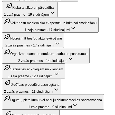
Riska analīze un pārvaldība
1
zaļā prasme
·
19
sludinājumi
Veikt tiesu medicīnisko ekspertīzi un kriminālizmeklēšanu
1
zaļā prasme
·
17
sludinājumi
Nodrošināt tiesību aktu ievērošanu
2
zaļās prasmes
·
17
sludinājumi
Organizēt, plānot un strukturēt darbu un pasākumus
2
zaļās prasmes
·
14
sludinājumi
Sazināties ar kolēģiem un klientiem
1
zaļā prasme
·
12
sludinājumi
Drošības procedūru pasniegšana
2
zaļās prasmes
·
11
sludinājumi
Līgumu, pieteikumu vai atļauju dokumentācijas sagatavošana
1
zaļā prasme
·
9
sludinājumi