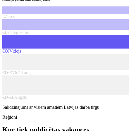
€
Zems
€€
Vidēji zems
€€€
Vidējs
€€€€
Vidēji augsts
€€€€€
Augsts
Salīdzinājums ar visiem amatiem Latvijas darba tirgū
Reģioni
Kur tiek publicētas vakances