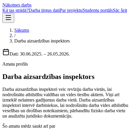
Nākotnes darbs
Kā tas strādā?
Darba tirgus dati
Par projektu
Studentu portāls
Sāc šeit
Sākums
/
Darba aizsardzības inspektors
Dati:
30.06.2025.
–
26.05.2026.
Amata profils
Darba aizsardzības inspektors
Darba aizsardzības inspektori veic revīziju darba vietās, lai
nodrošinātu atbilstību valdības un vides tiesību aktiem. Viņi arī
izmeklē nelaimes gadījumus darba vietā. Darba aizsardzības
inspektori intervē darbiniekus, lai nodrošinātu darba vides atbilstību
veselības un drošības noteikumiem, pārbaudītu fizisko darba vietu
un analizētu juridisko dokumentāciju.
Šo amatu mēdz saukt arī par