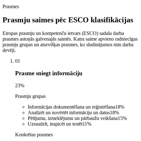
Prasmes
Prasmju saimes pēc ESCO klasifikācijas
Eiropas prasmju un kompetenču ietvars (ESCO) sadala darba
prasmes astoņās galvenajās saimēs. Katra saime apvieno radniecīgas
prasmju grupas un atsevišķas prasmes, ko sludinājumos min darba
devēji.
01
Prasme sniegt informāciju
23
%
Prasmju grupas
Informācijas dokumentēšana un reģistrēšana
18
%
Analizēt un novērtēt informāciju un datus
18
%
Pētījumu, izmeklējumu un pārbaužu veikšana
15
%
Uzraudzīt, inspicēt un testēt
11
%
Konkrētas prasmes