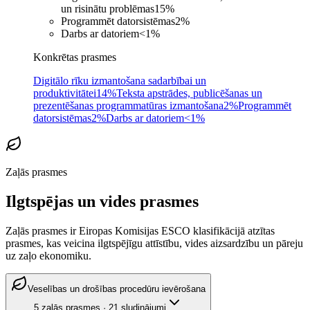
un risinātu problēmas
15
%
Programmēt datorsistēmas
2
%
Darbs ar datoriem
<1
%
Konkrētas prasmes
Digitālo rīku izmantošana sadarbībai un
produktivitātei
14%
Teksta apstrādes, publicēšanas un
prezentēšanas programmatūras izmantošana
2%
Programmēt
datorsistēmas
2%
Darbs ar datoriem
<1%
Zaļās prasmes
Ilgtspējas un vides prasmes
Zaļās prasmes ir Eiropas Komisijas ESCO klasifikācijā atzītas
prasmes, kas veicina ilgtspējīgu attīstību, vides aizsardzību un pāreju
uz zaļo ekonomiku.
Veselības un drošības procedūru ievērošana
5
zaļās prasmes
·
21
sludinājumi