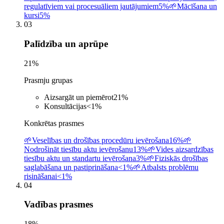
regulatīviem vai procesuāliem jautājumiem
5%
🌱
Mācīšana un
kursi
5%
03
Palīdzība un aprūpe
21
%
Prasmju grupas
Aizsargāt un piemērot
21
%
Konsultācijas
<1
%
Konkrētas prasmes
🌱
Veselības un drošības procedūru ievērošana
16%
🌱
Nodrošināt tiesību aktu ievērošanu
13%
🌱
Vides aizsardzības
tiesību aktu un standartu ievērošana
3%
🌱
Fiziskās drošības
saglabāšana un pastiprināšana
<1%
🌱
Atbalsts problēmu
risināšanai
<1%
04
Vadības prasmes
18
%