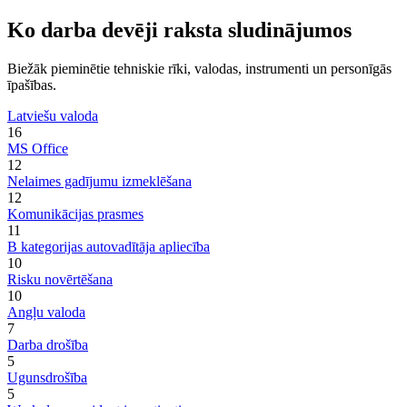
Ko darba devēji raksta sludinājumos
Biežāk pieminētie tehniskie rīki, valodas, instrumenti un personīgās
īpašības.
Latviešu valoda
16
MS Office
12
Nelaimes gadījumu izmeklēšana
12
Komunikācijas prasmes
11
B kategorijas autovadītāja apliecība
10
Risku novērtēšana
10
Angļu valoda
7
Darba drošība
5
Ugunsdrošība
5