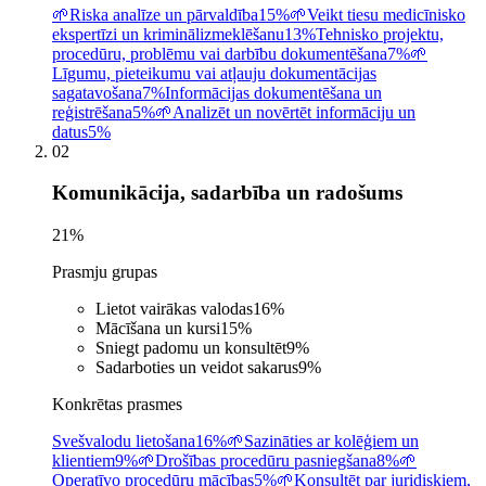
🌱
Riska analīze un pārvaldība
15%
🌱
Veikt tiesu medicīnisko
ekspertīzi un kriminālizmeklēšanu
13%
Tehnisko projektu,
procedūru, problēmu vai darbību dokumentēšana
7%
🌱
Līgumu, pieteikumu vai atļauju dokumentācijas
sagatavošana
7%
Informācijas dokumentēšana un
reģistrēšana
5%
🌱
Analizēt un novērtēt informāciju un
datus
5%
02
Komunikācija, sadarbība un radošums
21
%
Prasmju grupas
Lietot vairākas valodas
16
%
Mācīšana un kursi
15
%
Sniegt padomu un konsultēt
9
%
Sadarboties un veidot sakarus
9
%
Konkrētas prasmes
Svešvalodu lietošana
16%
🌱
Sazināties ar kolēģiem un
klientiem
9%
🌱
Drošības procedūru pasniegšana
8%
🌱
Operatīvo procedūru mācības
5%
🌱
Konsultēt par juridiskiem,