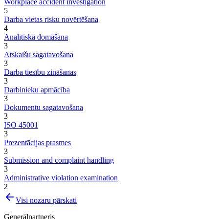
Workplace accident investigation
5
Darba vietas risku novērtēšana
4
Analītiskā domāšana
3
Atskaišu sagatavošana
3
Darba tiesību zināšanas
3
Darbinieku apmācība
3
Dokumentu sagatavošana
3
ISO 45001
3
Prezentācijas prasmes
3
Submission and complaint handling
3
Administrative violation examination
2
Visi nozaru pārskati
Ģenerālpartneris