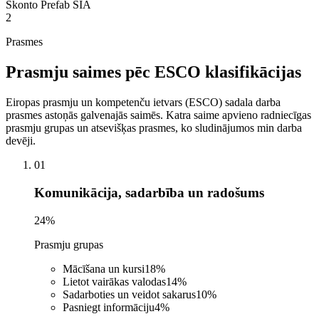
Skonto Prefab SIA
2
Prasmes
Prasmju saimes pēc ESCO klasifikācijas
Eiropas prasmju un kompetenču ietvars (ESCO) sadala darba
prasmes astoņās galvenajās saimēs. Katra saime apvieno radniecīgas
prasmju grupas un atsevišķas prasmes, ko sludinājumos min darba
devēji.
01
Komunikācija, sadarbība un radošums
24
%
Prasmju grupas
Mācīšana un kursi
18
%
Lietot vairākas valodas
14
%
Sadarboties un veidot sakarus
10
%
Pasniegt informāciju
4
%