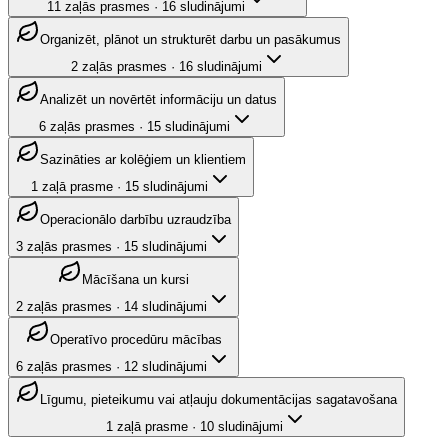
11
zaļās prasmes
·
16
sludinājumi
Organizēt, plānot un strukturēt darbu un pasākumus
2
zaļās prasmes
·
16
sludinājumi
Analizēt un novērtēt informāciju un datus
6
zaļās prasmes
·
15
sludinājumi
Sazināties ar kolēģiem un klientiem
1
zaļā prasme
·
15
sludinājumi
Operacionālo darbību uzraudzība
3
zaļās prasmes
·
15
sludinājumi
Mācīšana un kursi
2
zaļās prasmes
·
14
sludinājumi
Operatīvo procedūru mācības
6
zaļās prasmes
·
12
sludinājumi
Līgumu, pieteikumu vai atļauju dokumentācijas sagatavošana
1
zaļā prasme
·
10
sludinājumi