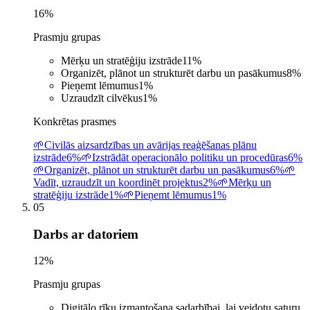
16
%
Prasmju grupas
Mērķu un stratēģiju izstrāde
11
%
Organizēt, plānot un strukturēt darbu un pasākumus
8
%
Pieņemt lēmumus
1
%
Uzraudzīt cilvēkus
1
%
Konkrētas prasmes
🌱
Civilās aizsardzības un avārijas reaģēšanas plānu
izstrāde
6%
🌱
Izstrādāt operacionālo politiku un procedūras
6%
🌱
Organizēt, plānot un strukturēt darbu un pasākumus
6%
🌱
Vadīt, uzraudzīt un koordinēt projektus
2%
🌱
Mērķu un
stratēģiju izstrāde
1%
🌱
Pieņemt lēmumus
1%
05
Darbs ar datoriem
12
%
Prasmju grupas
Digitālo rīku izmantošana sadarbībai, lai veidotu saturu