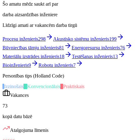
Šo amatu mēdz saukt arī par
darba aizsardzības inženiere
Līdzīgi amati ar vakancēm darba tirgū
Procesu inženieris
298
Akustisko sistēmu inženieris
199
Būvniecības tāmju inženieris
81
Energoresursu inženieris
76
Materiālu izstrādes inženieris
18
Testēšanas inženieris
13
Bioinženieris
9
Robotu inženieris
7
Personības tips (Holland Code)
I
Izzinošais
K
Konvencionālais
P
Praktiskais
Vakances
73
kopā datu bāzē
Atalgojuma līmenis