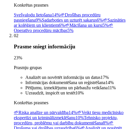
Konkrētas prasmes
Svešvalodu lietošana
14%
🌱
Drošības procedūru
pasniegšana
9%
Sadarboties un uzturēt sakarus
6%
🌱
Sazināties
ar kolēģiem un klientiem
6%
🌱
Mācīšana un kursi
5%
🌱
Operatīvo procedūru mācības
5%
02
Prasme sniegt informāciju
23
%
Prasmju grupas
Analizēt un novērtēt informāciju un datus
17
%
Informācijas dokumentēšana un reģistrēšana
14
%
Pētījumu, izmeklējumu un pārbaužu veikšana
11
%
Uzraudzīt, inspicēt un testēt
10
%
Konkrētas prasmes
🌱
Riska analīze un pārvaldība
14%
🌱
Veikt tiesu medicīnisko
ekspertīzi un kriminālizmeklēšanu
10%
Tehnisko projektu,
procedūru, problēmu vai darbību dokumentēšana
8%
🌱
Drošuma vai drošības uzraudzība
6%
🌱
Analizēt un novērtēt