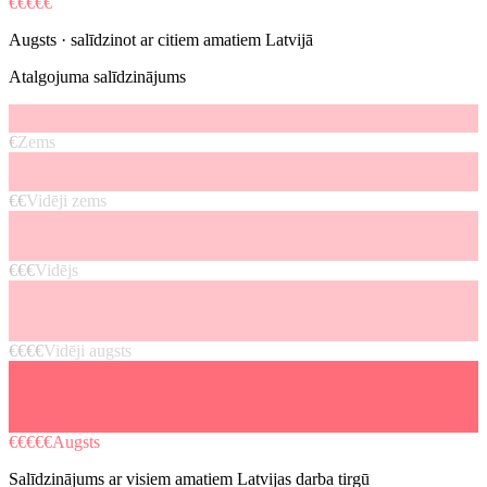
€€€€€
Augsts
· salīdzinot ar citiem amatiem Latvijā
Atalgojuma salīdzinājums
€
Zems
€€
Vidēji zems
€€€
Vidējs
€€€€
Vidēji augsts
€€€€€
Augsts
Salīdzinājums ar visiem amatiem Latvijas darba tirgū