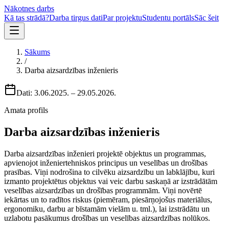
Nākotnes darbs
Kā tas strādā?
Darba tirgus dati
Par projektu
Studentu portāls
Sāc šeit
Sākums
/
Darba aizsardzības inženieris
Dati:
3.06.2025.
–
29.05.2026.
Amata profils
Darba aizsardzības inženieris
Darba aizsardzības inženieri projektē objektus un programmas,
apvienojot inženiertehniskos principus un veselības un drošības
prasības. Viņi nodrošina to cilvēku aizsardzību un labklājību, kuri
izmanto projektētus objektus vai veic darbu saskaņā ar izstrādātām
veselības aizsardzības un drošības programmām. Viņi novērtē
iekārtas un to radītos riskus (piemēram, piesārņojošus materiālus,
ergonomiku, darbu ar bīstamām vielām u. tml.), lai izstrādātu un
uzlabotu pasākumus drošības un veselības aizsardzības nolūkos.