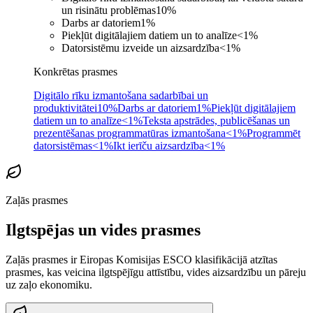
un risinātu problēmas
10
%
Darbs ar datoriem
1
%
Piekļūt digitālajiem datiem un to analīze
<1
%
Datorsistēmu izveide un aizsardzība
<1
%
Konkrētas prasmes
Digitālo rīku izmantošana sadarbībai un
produktivitātei
10%
Darbs ar datoriem
1%
Piekļūt digitālajiem
datiem un to analīze
<1%
Teksta apstrādes, publicēšanas un
prezentēšanas programmatūras izmantošana
<1%
Programmēt
datorsistēmas
<1%
Ikt ierīču aizsardzība
<1%
Zaļās prasmes
Ilgtspējas un vides prasmes
Zaļās prasmes ir Eiropas Komisijas ESCO klasifikācijā atzītas
prasmes, kas veicina ilgtspējīgu attīstību, vides aizsardzību un pāreju
uz zaļo ekonomiku.