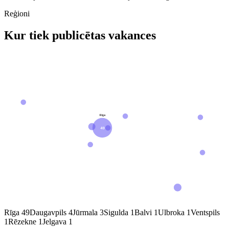
Reģioni
Kur tiek publicētas vakances
Rīga
49
Rīga
49
Daugavpils
4
Jūrmala
3
Sigulda
1
Balvi
1
Ulbroka
1
Ventspils
1
Rēzekne
1
Jelgava
1