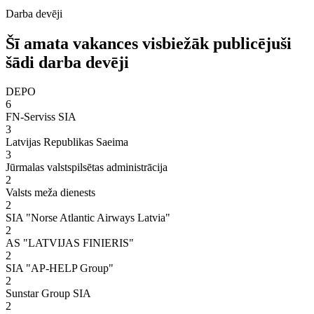
Darba devēji
Šī amata vakances visbiežāk publicējuši
šādi darba devēji
DEPO
6
FN-Serviss SIA
3
Latvijas Republikas Saeima
3
Jūrmalas valstspilsētas administrācija
2
Valsts meža dienests
2
SIA "Norse Atlantic Airways Latvia"
2
AS "LATVIJAS FINIERIS"
2
SIA "AP-HELP Group"
2
Sunstar Group SIA
2