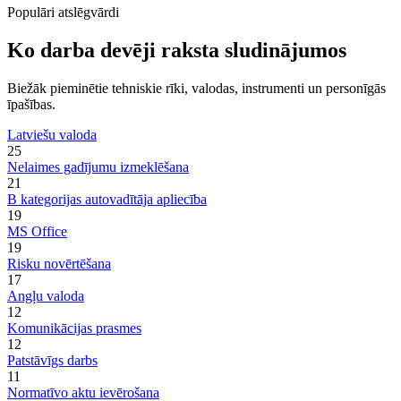
Populāri atslēgvārdi
Ko darba devēji raksta sludinājumos
Biežāk pieminētie tehniskie rīki, valodas, instrumenti un personīgās
īpašības.
Latviešu valoda
25
Nelaimes gadījumu izmeklēšana
21
B kategorijas autovadītāja apliecība
19
MS Office
19
Risku novērtēšana
17
Angļu valoda
12
Komunikācijas prasmes
12
Patstāvīgs darbs
11
Normatīvo aktu ievērošana