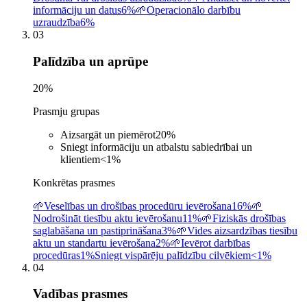
informāciju un datus
6%
🌱
Operacionālo darbību
uzraudzība
6%
03
Palīdzība un aprūpe
20
%
Prasmju grupas
Aizsargāt un piemērot
20
%
Sniegt informāciju un atbalstu sabiedrībai un
klientiem
<1
%
Konkrētas prasmes
🌱
Veselības un drošības procedūru ievērošana
16%
🌱
Nodrošināt tiesību aktu ievērošanu
11%
🌱
Fiziskās drošības
saglabāšana un pastiprināšana
3%
🌱
Vides aizsardzības tiesību
aktu un standartu ievērošana
2%
🌱
Ievērot darbības
procedūras
1%
Sniegt vispārēju palīdzību cilvēkiem
<1%
04
Vadības prasmes