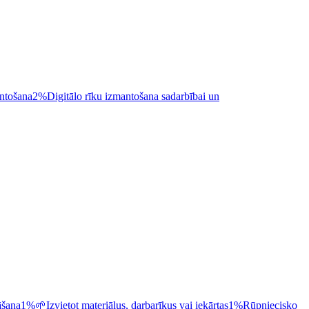
antošana
2%
Digitālo rīku izmantošana sadarbībai un
āšana
1%
🌱
Izvietot materiālus, darbarīkus vai iekārtas
1%
Rūpniecisko