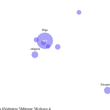
Rīga
197
Jelgava
Daugav
a
6
Valmiera
5
Mārupe
5
Ķekava
4