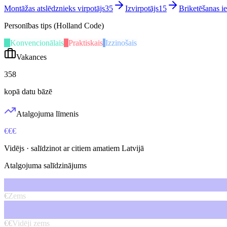
Montāžas atslēdznieks virpotājs
35
Izvirpotājs
15
Briketēšanas ie
Personības tips (Holland Code)
K
Konvencionālais
P
Praktiskais
I
Izzinošais
Vakances
358
kopā datu bāzē
Atalgojuma līmenis
€€€
Vidējs
· salīdzinot ar citiem amatiem Latvijā
Atalgojuma salīdzinājums
€
Zems
€€
Vidēji zems