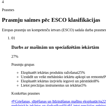
4
Prasmes
Prasmju saimes pēc ESCO klasifikācijas
Eiropas prasmju un kompetenču ietvars (ESCO) sadala darba prasmes a
01
Darbs ar mašīnām un specializētām iekārtām
27
%
Prasmju grupas
Ekspluatēt iekārtas produktu ražošanai
25
%
Uzstādīt un veikt mehānisko iekārtu apkopi un remontu
9
Ekspluatēt iekārtas izejvielu ieguvei un pārstrādei
8
%
Lietot precīzijas instrumentus un iekārtas
5
%
Konkrētas prasmes
🌱
Griešanas, slīpēšanas un līdzināšanas mašīnu ekspluatācija
2
mehāniskās iekārtas un darbarīkus
6%
🌱
Lietot precīzijas mērin