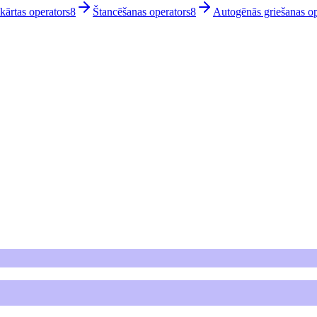
kārtas operators
8
Štancēšanas operators
8
Autogēnās griešanas op