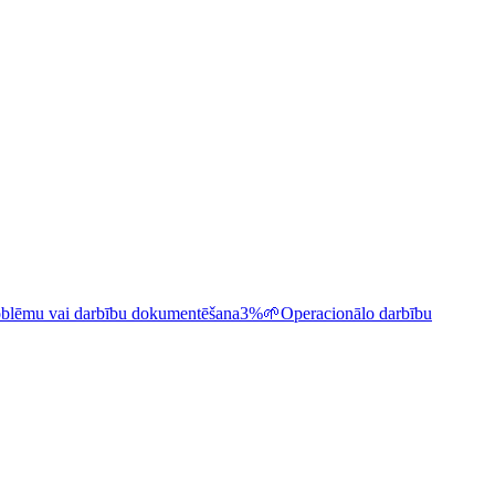
roblēmu vai darbību dokumentēšana
3%
🌱
Operacionālo darbību