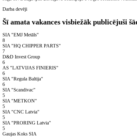
Darba devēji
Šī amata vakances visbiežāk publicējuši šā
SIA "EMJ Metāls"
8
SIA "HQ CHIPPER PARTS"
7
D&D Invest Group
6
AS "LATVIJAS FINIERIS"
6
SIA "Regula Baltija"
6
SIA "Scandivac"
5
SIA "METKON"
5
SIA "CNC Latvia"
5
SIA "PRORING Latvia"
5
Gaujas Koks SIA