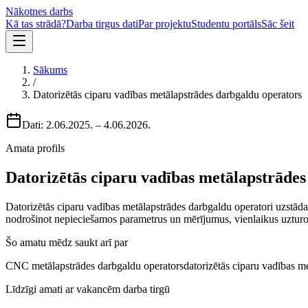
Nākotnes darbs
Kā tas strādā?
Darba tirgus dati
Par projektu
Studentu portāls
Sāc šeit
Sākums
/
Datorizētās ciparu vadības metālapstrādes darbgaldu operators
Dati:
2.06.2025.
–
4.06.2026.
Amata profils
Datorizētās ciparu vadības metālapstrādes
Datorizētās ciparu vadības metālapstrādes darbgaldu operatori uzstāda,
nodrošinot nepieciešamos parametrus un mērījumus, vienlaikus uzturot 
Šo amatu mēdz saukt arī par
CNC metālapstrādes darbgaldu operators
datorizētās ciparu vadības me
Līdzīgi amati ar vakancēm darba tirgū