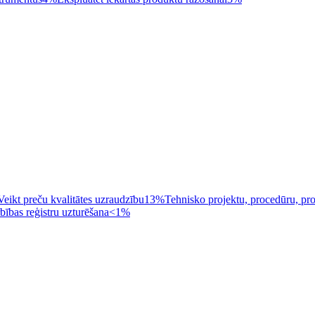
Veikt preču kvalitātes uzraudzību
13%
Tehnisko projektu, procedūru, p
bības reģistru uzturēšana
<1%