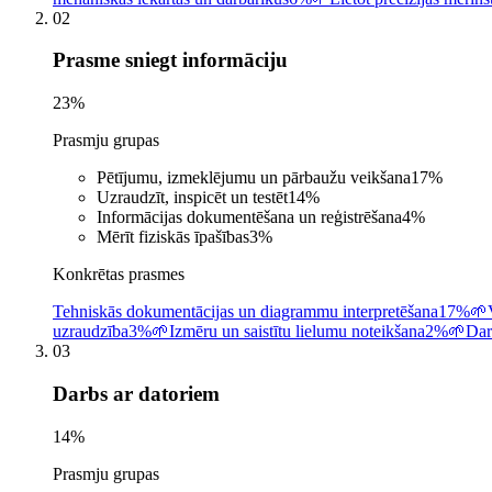
02
Prasme sniegt informāciju
23
%
Prasmju grupas
Pētījumu, izmeklējumu un pārbaužu veikšana
17
%
Uzraudzīt, inspicēt un testēt
14
%
Informācijas dokumentēšana un reģistrēšana
4
%
Mērīt fiziskās īpašības
3
%
Konkrētas prasmes
Tehniskās dokumentācijas un diagrammu interpretēšana
17%
🌱
uzraudzība
3%
🌱
Izmēru un saistītu lielumu noteikšana
2%
🌱
Dar
03
Darbs ar datoriem
14
%
Prasmju grupas