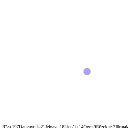
Rīga
197
Daugavpils
21
Jelgava
18
Liepāja
14
Ogre
9
Rēzekne
7
Jūrmal