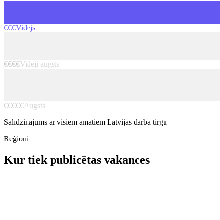
€€€
Vidējs
€€€€
Vidēji augsts
€€€€€
Augsts
Salīdzinājums ar visiem amatiem Latvijas darba tirgū
Reģioni
Kur tiek publicētas vakances