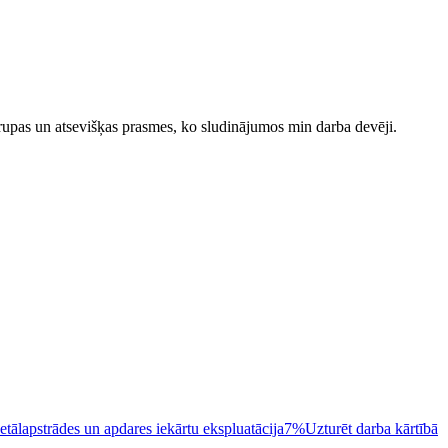
upas un atsevišķas prasmes, ko sludinājumos min darba devēji.
tālapstrādes un apdares iekārtu ekspluatācija
7%
Uzturēt darba kārtībā