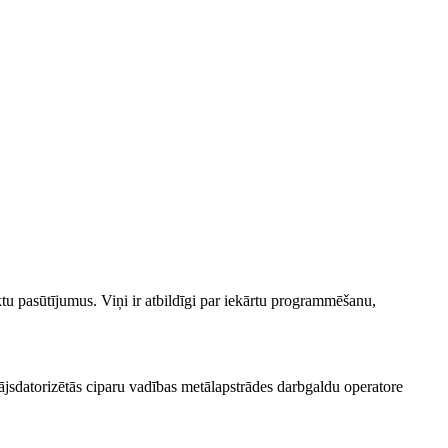
ktu pasūtījumus. Viņi ir atbildīgi par iekārtu programmēšanu,
ājs
datorizētās ciparu vadības metālapstrādes darbgaldu operatore