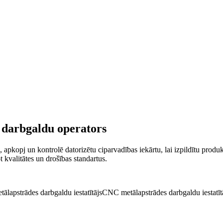
 darbgaldu operators
 apkopj un kontrolē datorizētu ciparvadības iekārtu, lai izpildītu produ
kvalitātes un drošības standartus.
tālapstrādes darbgaldu iestatītājs
CNC metālapstrādes darbgaldu iestatīt