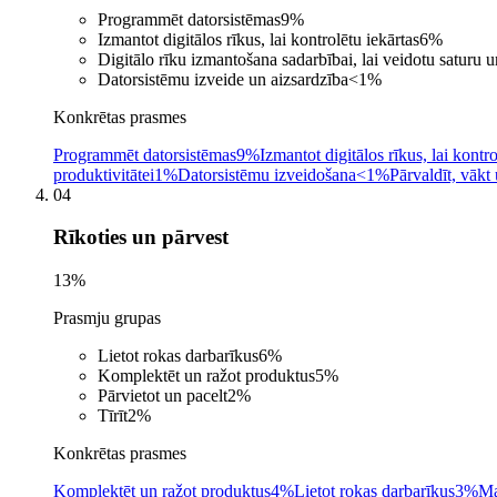
Programmēt datorsistēmas
9
%
Izmantot digitālos rīkus, lai kontrolētu iekārtas
6
%
Digitālo rīku izmantošana sadarbībai, lai veidotu saturu 
Datorsistēmu izveide un aizsardzība
<1
%
Konkrētas prasmes
Programmēt datorsistēmas
9%
Izmantot digitālos rīkus, lai kontro
produktivitātei
1%
Datorsistēmu izveidošana
<1%
Pārvaldīt, vākt
04
Rīkoties un pārvest
13
%
Prasmju grupas
Lietot rokas darbarīkus
6
%
Komplektēt un ražot produktus
5
%
Pārvietot un pacelt
2
%
Tīrīt
2
%
Konkrētas prasmes
Komplektēt un ražot produktus
4%
Lietot rokas darbarīkus
3%
Ma