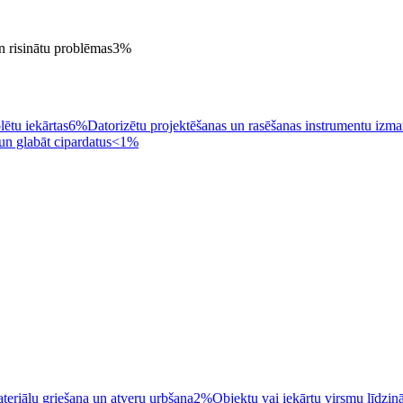
un risinātu problēmas
3
%
lētu iekārtas
6%
Datorizētu projektēšanas un rasēšanas instrumentu izm
 un glabāt cipardatus
<1%
teriālu griešana un atveru urbšana
2%
Objektu vai iekārtu virsmu līdzin