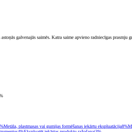
stoņās galvenajās saimēs. Katra saime apvieno radniecīgas prasmju gr
%
2%
Metāla, plastmasas vai gumijas formēšanas iekārtu ekspluatācija
8%
Me
strumentus
4%
Ekspluatēt iekārtas produktu ražošanai
3%