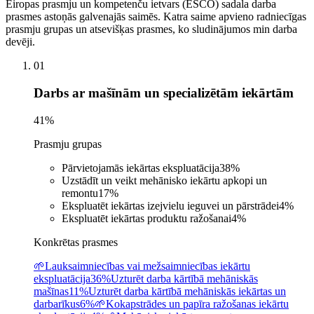
Eiropas prasmju un kompetenču ietvars (ESCO) sadala darba
prasmes astoņās galvenajās saimēs. Katra saime apvieno radniecīgas
prasmju grupas un atsevišķas prasmes, ko sludinājumos min darba
devēji.
01
Darbs ar mašīnām un specializētām iekārtām
41
%
Prasmju grupas
Pārvietojamās iekārtas ekspluatācija
38
%
Uzstādīt un veikt mehānisko iekārtu apkopi un
remontu
17
%
Ekspluatēt iekārtas izejvielu ieguvei un pārstrādei
4
%
Ekspluatēt iekārtas produktu ražošanai
4
%
Konkrētas prasmes
🌱
Lauksaimniecības vai mežsaimniecības iekārtu
ekspluatācija
36%
Uzturēt darba kārtībā mehāniskās
mašīnas
11%
Uzturēt darba kārtībā mehāniskās iekārtas un
darbarīkus
6%
🌱
Kokapstrādes un papīra ražošanas iekārtu