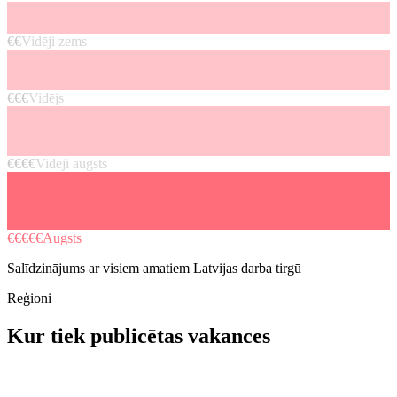
€€
Vidēji zems
€€€
Vidējs
€€€€
Vidēji augsts
€€€€€
Augsts
Salīdzinājums ar visiem amatiem Latvijas darba tirgū
Reģioni
Kur tiek publicētas vakances