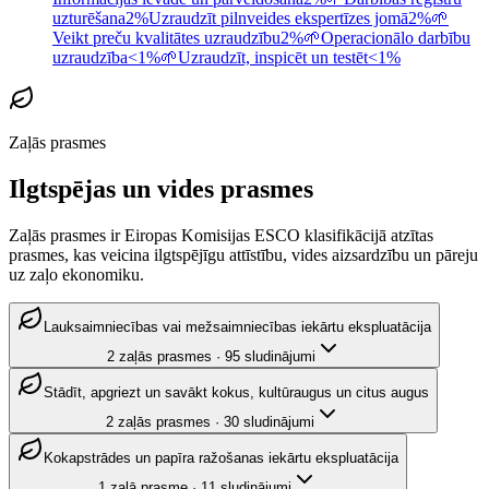
uzturēšana
2%
Uzraudzīt pilnveides ekspertīzes jomā
2%
🌱
Veikt preču kvalitātes uzraudzību
2%
🌱
Operacionālo darbību
uzraudzība
<1%
🌱
Uzraudzīt, inspicēt un testēt
<1%
Zaļās prasmes
Ilgtspējas un vides prasmes
Zaļās prasmes ir Eiropas Komisijas ESCO klasifikācijā atzītas
prasmes, kas veicina ilgtspējīgu attīstību, vides aizsardzību un pāreju
uz zaļo ekonomiku.
Lauksaimniecības vai mežsaimniecības iekārtu ekspluatācija
2
zaļās prasmes
·
95
sludinājumi
Stādīt, apgriezt un savākt kokus, kultūraugus un citus augus
2
zaļās prasmes
·
30
sludinājumi
Kokapstrādes un papīra ražošanas iekārtu ekspluatācija
1
zaļā prasme
·
11
sludinājumi