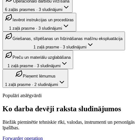
Operacionālo darbību virzīšana
6
zaļās prasmes
·
3
sludinājumi
Ievērot instrukcijas un procedūras
1
zaļā prasme
·
3
sludinājumi
Griešanas, slīpēšanas un līdzināšanas mašīnu ekspluatācija
1
zaļā prasme
·
3
sludinājumi
Preču un materiālu uzglabāšana
1
zaļā prasme
·
3
sludinājumi
Pieņemt lēmumus
1
zaļā prasme
·
2
sludinājumi
Populāri atslēgvārdi
Ko darba devēji raksta sludinājumos
Biežāk pieminētie tehniskie rīki, valodas, instrumenti un personīgās
īpašības.
Forwarder operation