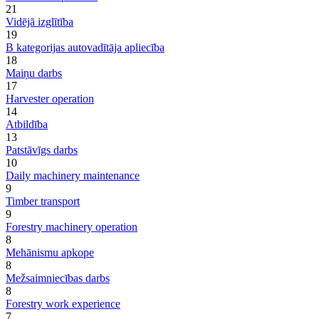
21
Vidējā izglītība
19
B kategorijas autovadītāja apliecība
18
Maiņu darbs
17
Harvester operation
14
Atbildība
13
Patstāvīgs darbs
10
Daily machinery maintenance
9
Timber transport
9
Forestry machinery operation
8
Mehānismu apkope
8
Mežsaimniecības darbs
8
Forestry work experience
7