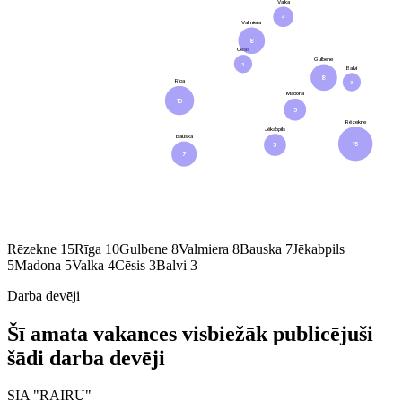
Valka
4
Valmiera
8
Cēsis
Gulbene
3
Balvi
8
Rīga
3
Madona
10
5
Rēzekne
Jēkabpils
Bauska
15
5
7
Rēzekne
15
Rīga
10
Gulbene
8
Valmiera
8
Bauska
7
Jēkabpils
5
Madona
5
Valka
4
Cēsis
3
Balvi
3
Darba devēji
Šī amata vakances visbiežāk publicējuši
šādi darba devēji
SIA "RAIRU"