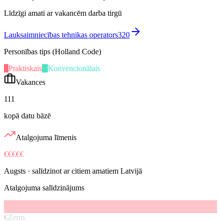
Līdzīgi amati ar vakancēm darba tirgū
Lauksaimniecības tehnikas operators
320
Personības tips (Holland Code)
P
Praktiskais
K
Konvencionālais
Vakances
111
kopā datu bāzē
Atalgojuma līmenis
€€€€€
Augsts
· salīdzinot ar citiem amatiem Latvijā
Atalgojuma salīdzinājums
€
Zems