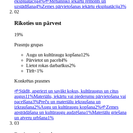
ekspluatācija
4%
🌱
Mehānisko iekārtu remonts un
uzstādīšana
4%
Zemes pārvietošanas iekārtu ekspluatācija
3%
02
Rīkoties un pārvest
19
%
Prasmju grupas
Augu un kultūraugu kopšana
12
%
Pārvietot un pacelt
4
%
Lietot rokas darbarīkus
2
%
Tīrīt
<1
%
Konkrētas prasmes
🌱
Stādīt, apgriezt un savākt kokus, kultūraugus un citus
augus
11%
Materiālu, iekārtu vai piederumu pārvietošana vai
pacelšana
3%
Preču un materiālu iekraušana un
izkraušana
2%
Augu un kultūraugu kopšana
2%
🌱
Zemes
apstrādāšana un kultūraugu audzēšana
1%
Materiālu griešana
un atveru urbšana
1%
03