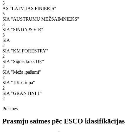
5
AS "LATVIJAS FINIERIS"
5
SIA "AUSTRUMU MEŽSAIMNIEKS"
3
SIA "SINDA & V R"
3
SIA
2
SIA "KM FORESTRY"
2
SIA "Sigras koks DE"
2
SIA "Meža īpašumi"
2
SIA "JJK Grupa"
2
SIA "GRANTIŅI 1"
2
Prasmes
Prasmju saimes pēc ESCO klasifikācijas