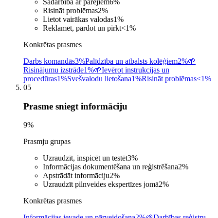
Sadarbība ar pārējiem
6
%
Risināt problēmas
2
%
Lietot vairākas valodas
1
%
Reklamēt, pārdot un pirkt
<1
%
Konkrētas prasmes
Darbs komandās
3%
Palīdzība un atbalsts kolēģiem
2%
🌱
Risinājumu izstrāde
1%
🌱
Ievērot instrukcijas un
procedūras
1%
Svešvalodu lietošana
1%
Risināt problēmas
<1%
05
Prasme sniegt informāciju
9
%
Prasmju grupas
Uzraudzīt, inspicēt un testēt
3
%
Informācijas dokumentēšana un reģistrēšana
2
%
Apstrādāt informāciju
2
%
Uzraudzīt pilnveides ekspertīzes jomā
2
%
Konkrētas prasmes
Informācijas ievade un pārveidošana
2%
🌱
Darbības reģistru