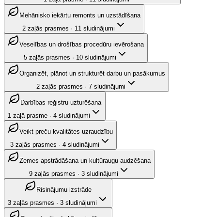
Mehānisko iekārtu remonts un uzstādīšana
2
zaļās prasmes
·
11
sludinājumi
Veselības un drošības procedūru ievērošana
5
zaļās prasmes
·
10
sludinājumi
Organizēt, plānot un strukturēt darbu un pasākumus
2
zaļās prasmes
·
7
sludinājumi
Darbības reģistru uzturēšana
1
zaļā prasme
·
4
sludinājumi
Veikt preču kvalitātes uzraudzību
3
zaļās prasmes
·
4
sludinājumi
Zemes apstrādāšana un kultūraugu audzēšana
9
zaļās prasmes
·
3
sludinājumi
Risinājumu izstrāde
3
zaļās prasmes
·
3
sludinājumi