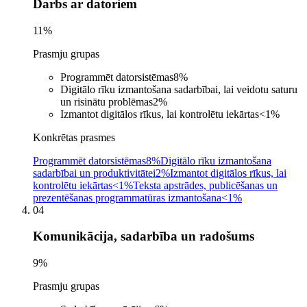
Darbs ar datoriem
11
%
Prasmju grupas
Programmēt datorsistēmas
8
%
Digitālo rīku izmantošana sadarbībai, lai veidotu saturu
un risinātu problēmas
2
%
Izmantot digitālos rīkus, lai kontrolētu iekārtas
<1
%
Konkrētas prasmes
Programmēt datorsistēmas
8%
Digitālo rīku izmantošana
sadarbībai un produktivitātei
2%
Izmantot digitālos rīkus, lai
kontrolētu iekārtas
<1%
Teksta apstrādes, publicēšanas un
prezentēšanas programmatūras izmantošana
<1%
04
Komunikācija, sadarbība un radošums
9
%
Prasmju grupas