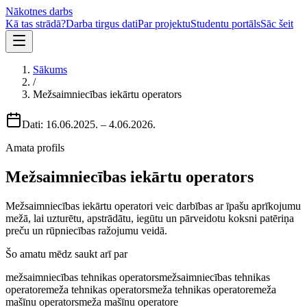
Nākotnes darbs
Kā tas strādā?
Darba tirgus dati
Par projektu
Studentu portāls
Sāc šeit
Sākums
/
Mežsaimniecības iekārtu operators
Dati:
16.06.2025.
–
4.06.2026.
Amata profils
Mežsaimniecības iekārtu operators
Mežsaimniecības iekārtu operatori veic darbības ar īpašu aprīkojumu
mežā, lai uzturētu, apstrādātu, iegūtu un pārveidotu koksni patēriņa
preču un rūpniecības ražojumu veidā.
Šo amatu mēdz saukt arī par
mežsaimniecības tehnikas operators
mežsaimniecības tehnikas
operatore
meža tehnikas operators
meža tehnikas operatore
meža
mašīnu operators
meža mašīnu operatore