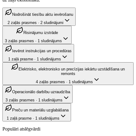
Nodrošināt tiesību aktu ievērošanu
2
zaļās prasmes
·
2
sludinājumi
Risinājumu izstrāde
3
zaļās prasmes
·
1
sludinājums
Ievērot instrukcijas un procedūras
1
zaļā prasme
·
1
sludinājums
Elektrisko, elektronisko un precīzijas iekārtu uzstādīšana un
remonts
4
zaļās prasmes
·
1
sludinājums
Operacionālo darbību uzraudzība
3
zaļās prasmes
·
1
sludinājums
Preču un materiālu uzglabāšana
1
zaļā prasme
·
1
sludinājums
Populāri atslēgvārdi