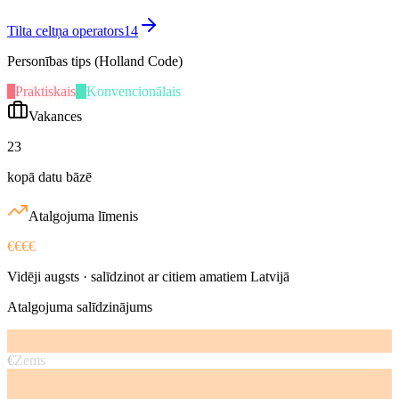
Tilta celtņa operators
14
Personības tips (Holland Code)
P
Praktiskais
K
Konvencionālais
Vakances
23
kopā datu bāzē
Atalgojuma līmenis
€€€€
Vidēji augsts
· salīdzinot ar citiem amatiem Latvijā
Atalgojuma salīdzinājums
€
Zems