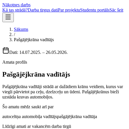
Nākotnes darbs
Kā tas strādā?
Darba tirgus dati
Par projektu
Studentu portāls
Sāc šeit
Sākums
/
Pašgājējkrāna vadītājs
Dati:
14.07.2025.
–
26.05.2026.
Amata profils
Pašgājējkrāna vadītājs
Pašgājējkrāna vadītāji strādā ar dažādiem krānu veidiem, kurus var
viegli pārvietot pa ceļu, dzelzceļu un ūdeni. Pašgājējkrānus bieži
uzstāda kravas automobiļos.
Šo amatu mēdz saukt arī par
autoceltņa automobiļa vadītājs
pašgājējkrāna vadītāja
Līdzīgi amati ar vakancēm darba tirgū