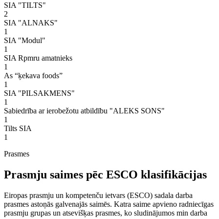
SIA "TILTS"
2
SIA "ALNAKS"
1
SIA "Modul"
1
SIA Rpmru amatnieks
1
As “ķekava foods”
1
SIA "PILSAKMENS"
1
Sabiedrība ar ierobežotu atbildību "ALEKS SONS"
1
Tilts SIA
1
Prasmes
Prasmju saimes pēc ESCO klasifikācijas
Eiropas prasmju un kompetenču ietvars (ESCO) sadala darba
prasmes astoņās galvenajās saimēs. Katra saime apvieno radniecīgas
prasmju grupas un atsevišķas prasmes, ko sludinājumos min darba