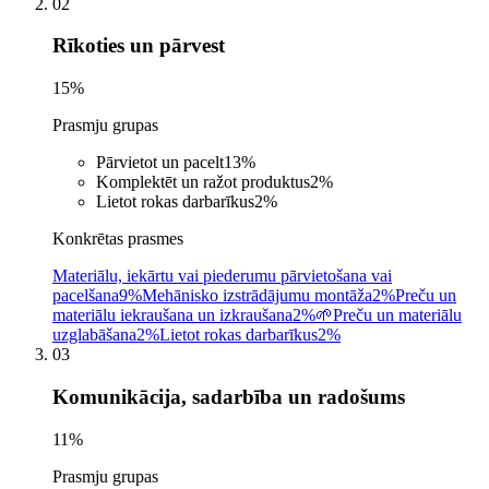
02
Rīkoties un pārvest
15
%
Prasmju grupas
Pārvietot un pacelt
13
%
Komplektēt un ražot produktus
2
%
Lietot rokas darbarīkus
2
%
Konkrētas prasmes
Materiālu, iekārtu vai piederumu pārvietošana vai
pacelšana
9%
Mehānisko izstrādājumu montāža
2%
Preču un
materiālu iekraušana un izkraušana
2%
🌱
Preču un materiālu
uzglabāšana
2%
Lietot rokas darbarīkus
2%
03
Komunikācija, sadarbība un radošums
11
%
Prasmju grupas