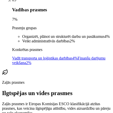
Vadības prasmes
7
%
Prasmju grupas
Organizēt, plānot un strukturēt darbu un pasākumus
4
%
Veikt administratīvās darbības
2
%
Konkrētas prasmes
Vadīt transporta un loģistikas darbības
4%
Finanšu darījumu
veikšana
2%
Zaļās prasmes
Ilgtspējas un vides prasmes
Zaļās prasmes ir Eiropas Komisijas ESCO klasifikācijā atzītas
prasmes, kas veicina ilgtspējīgu attīstību, vides aizsardzību un pāreju
uz zaļo ekonomiku.