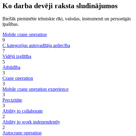
Ko darba devēji raksta sludinājumos
Biežāk pieminētie tehniskie rīki, valodas, instrumenti un personīgās
īpašības.
Mobile crane operation
9
C kategorijas autovadītāja apliecība
7
Vidējā izglītība
5
Atbildība
3
Crane operation
3
Mobile crane operation experience
3
Precizitāte
3
Ability to collaborate
2
Ability to work independently
2
Autocrane operation