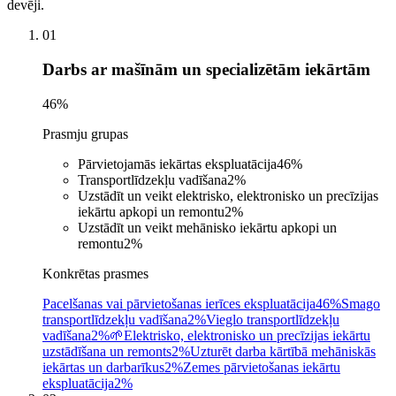
devēji.
01
Darbs ar mašīnām un specializētām iekārtām
46
%
Prasmju grupas
Pārvietojamās iekārtas ekspluatācija
46
%
Transportlīdzekļu vadīšana
2
%
Uzstādīt un veikt elektrisko, elektronisko un precīzijas
iekārtu apkopi un remontu
2
%
Uzstādīt un veikt mehānisko iekārtu apkopi un
remontu
2
%
Konkrētas prasmes
Pacelšanas vai pārvietošanas ierīces ekspluatācija
46%
Smago
transportlīdzekļu vadīšana
2%
Vieglo transportlīdzekļu
vadīšana
2%
🌱
Elektrisko, elektronisko un precīzijas iekārtu
uzstādīšana un remonts
2%
Uzturēt darba kārtībā mehāniskās
iekārtas un darbarīkus
2%
Zemes pārvietošanas iekārtu
ekspluatācija
2%