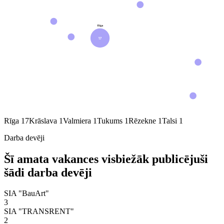
Rīga
17
Rīga
17
Krāslava
1
Valmiera
1
Tukums
1
Rēzekne
1
Talsi
1
Darba devēji
Šī amata vakances visbiežāk publicējuši
šādi darba devēji
SIA "BauArt"
3
SIA "TRANSRENT"
2