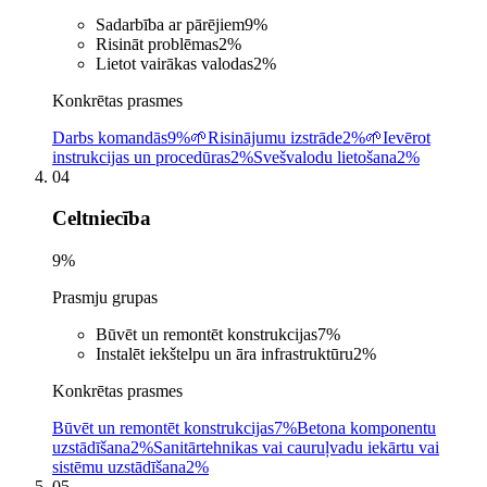
Sadarbība ar pārējiem
9
%
Risināt problēmas
2
%
Lietot vairākas valodas
2
%
Konkrētas prasmes
Darbs komandās
9%
🌱
Risinājumu izstrāde
2%
🌱
Ievērot
instrukcijas un procedūras
2%
Svešvalodu lietošana
2%
04
Celtniecība
9
%
Prasmju grupas
Būvēt un remontēt konstrukcijas
7
%
Instalēt iekštelpu un āra infrastruktūru
2
%
Konkrētas prasmes
Būvēt un remontēt konstrukcijas
7%
Betona komponentu
uzstādīšana
2%
Sanitārtehnikas vai cauruļvadu iekārtu vai
sistēmu uzstādīšana
2%
05