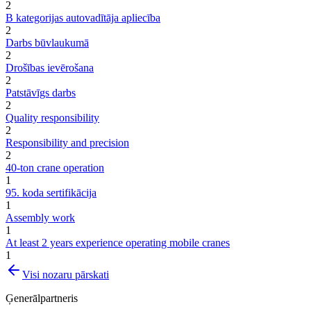
2
B kategorijas autovadītāja apliecība
2
Darbs būvlaukumā
2
Drošības ievērošana
2
Patstāvīgs darbs
2
Quality responsibility
2
Responsibility and precision
2
40-ton crane operation
1
95. koda sertifikācija
1
Assembly work
1
At least 2 years experience operating mobile cranes
1
Visi nozaru pārskati
Ģenerālpartneris