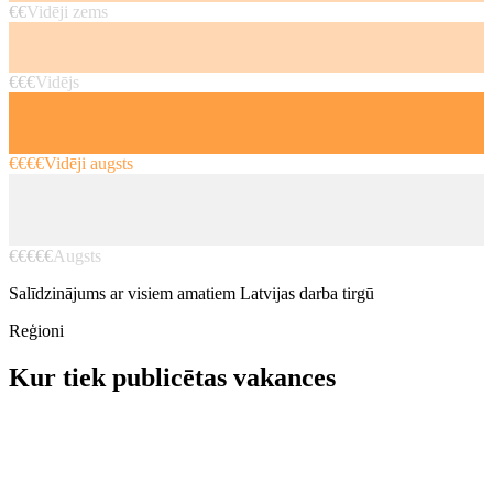
€€
Vidēji zems
€€€
Vidējs
€€€€
Vidēji augsts
€€€€€
Augsts
Salīdzinājums ar visiem amatiem Latvijas darba tirgū
Reģioni
Kur tiek publicētas vakances