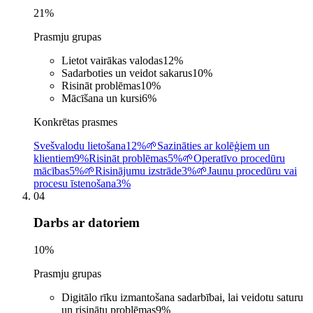
21
%
Prasmju grupas
Lietot vairākas valodas
12
%
Sadarboties un veidot sakarus
10
%
Risināt problēmas
10
%
Mācīšana un kursi
6
%
Konkrētas prasmes
Svešvalodu lietošana
12%
🌱
Sazināties ar kolēģiem un
klientiem
9%
Risināt problēmas
5%
🌱
Operatīvo procedūru
mācības
5%
🌱
Risinājumu izstrāde
3%
🌱
Jaunu procedūru vai
procesu īstenošana
3%
04
Darbs ar datoriem
10
%
Prasmju grupas
Digitālo rīku izmantošana sadarbībai, lai veidotu saturu
un risinātu problēmas
9
%