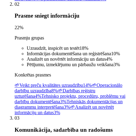
02
Prasme sniegt informāciju
22
%
Prasmju grupas
Uzraudzīt, inspicēt un testēt
18
%
Informācijas dokumentēšana un reģistrēšana
10
%
Analizēt un novērtēt informāciju un datus
4
%
Pētījumu, izmeklējumu un pārbaužu veikšana
3
%
Konkrētas prasmes
🌱
Veikt preču kvalitātes uzraudzību
14%
🌱
Operacionālo
darbību uzraudzība
8%
🌱
Darbības reģistru
uzturēšana
4%
Tehnisko projektu, procedūru, problēmu vai
darbību dokumentēšana
3%
Tehniskās dokumentācijas un
diagrammu interpretēšana
3%
🌱
Analizēt un novērtēt
informāciju un datus
3%
03
Komunikācija, sadarbība un radošums