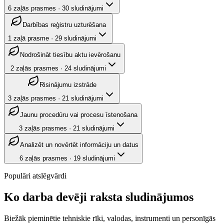
6
zaļās prasmes
·
30
sludinājumi
Darbības reģistru uzturēšana
1
zaļā prasme
·
29
sludinājumi
Nodrošināt tiesību aktu ievērošanu
2
zaļās prasmes
·
24
sludinājumi
Risinājumu izstrāde
3
zaļās prasmes
·
21
sludinājumi
Jaunu procedūru vai procesu īstenošana
3
zaļās prasmes
·
21
sludinājumi
Analizēt un novērtēt informāciju un datus
6
zaļās prasmes
·
19
sludinājumi
Populāri atslēgvārdi
Ko darba devēji raksta sludinājumos
Biežāk pieminētie tehniskie rīki, valodas, instrumenti un personīgās