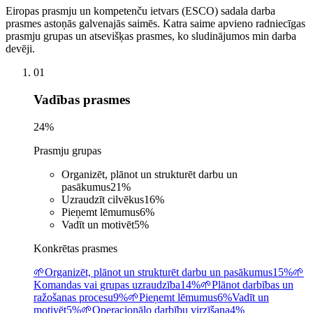
Eiropas prasmju un kompetenču ietvars (ESCO) sadala darba
prasmes astoņās galvenajās saimēs. Katra saime apvieno radniecīgas
prasmju grupas un atsevišķas prasmes, ko sludinājumos min darba
devēji.
01
Vadības prasmes
24
%
Prasmju grupas
Organizēt, plānot un strukturēt darbu un
pasākumus
21
%
Uzraudzīt cilvēkus
16
%
Pieņemt lēmumus
6
%
Vadīt un motivēt
5
%
Konkrētas prasmes
🌱
Organizēt, plānot un strukturēt darbu un pasākumus
15%
🌱
Komandas vai grupas uzraudzība
14%
🌱
Plānot darbības un
ražošanas procesu
9%
🌱
Pieņemt lēmumus
6%
Vadīt un
motivēt
5%
🌱
Operacionālo darbību virzīšana
4%