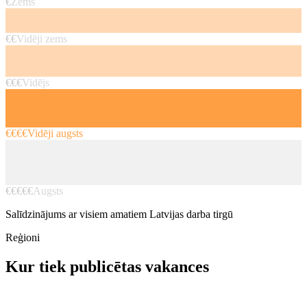
€
Zems
€€
Vidēji zems
€€€
Vidējs
€€€€
Vidēji augsts
€€€€€
Augsts
Salīdzinājums ar visiem amatiem Latvijas darba tirgū
Reģioni
Kur tiek publicētas vakances