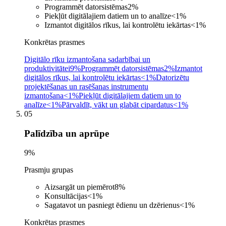
Programmēt datorsistēmas
2
%
Piekļūt digitālajiem datiem un to analīze
<1
%
Izmantot digitālos rīkus, lai kontrolētu iekārtas
<1
%
Konkrētas prasmes
Digitālo rīku izmantošana sadarbībai un
produktivitātei
9%
Programmēt datorsistēmas
2%
Izmantot
digitālos rīkus, lai kontrolētu iekārtas
<1%
Datorizētu
projektēšanas un rasēšanas instrumentu
izmantošana
<1%
Piekļūt digitālajiem datiem un to
analīze
<1%
Pārvaldīt, vākt un glabāt cipardatus
<1%
05
Palīdzība un aprūpe
9
%
Prasmju grupas
Aizsargāt un piemērot
8
%
Konsultācijas
<1
%
Sagatavot un pasniegt ēdienu un dzērienus
<1
%
Konkrētas prasmes