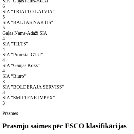
SIA "Gaļas nams-Ādaži"
6
SIA "TRIALTO LATVIA"
5
SIA "BALTĀS NAKTIS"
5
Gaļas Nams-Ādaži SIA
4
SIA "TILTS"
4
SIA "Promstal GTU"
4
SIA "Gaujas Koks"
4
SIA "Biuro"
3
SIA "BOLDERĀJA SERVISS"
3
SIA "SMILTENE IMPEX"
3
Prasmes
Prasmju saimes pēc ESCO klasifikācijas