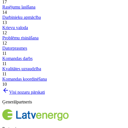
17
Rasējumu lasīšana
14
Darbinieku apmācība
13
Krievu valoda
12
Problēmu risināšana
12
Datorprasmes
11
Komandas darbs
11
Kvalitātes uzraudzība
11
Komandas koordinēšana
10
Visi nozaru pārskati
Ģenerālpartneris