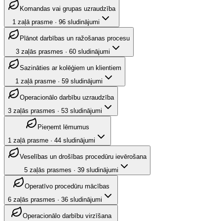
Komandas vai grupas uzraudzība
1
zaļā prasme
·
96
sludinājumi
Plānot darbības un ražošanas procesu
3
zaļās prasmes
·
60
sludinājumi
Sazināties ar kolēģiem un klientiem
1
zaļā prasme
·
59
sludinājumi
Operacionālo darbību uzraudzība
3
zaļās prasmes
·
53
sludinājumi
Pieņemt lēmumus
1
zaļā prasme
·
44
sludinājumi
Veselības un drošības procedūru ievērošana
5
zaļās prasmes
·
39
sludinājumi
Operatīvo procedūru mācības
6
zaļās prasmes
·
36
sludinājumi
Operacionālo darbību virzīšana