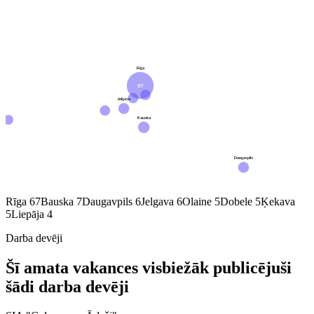
Rīga
67
Jelgava
Bauska
Daugavpils
Rīga
67
Bauska
7
Daugavpils
6
Jelgava
6
Olaine
5
Dobele
5
Ķekava
5
Liepāja
4
Darba devēji
Šī amata vakances visbiežāk publicējuši
šādi darba devēji