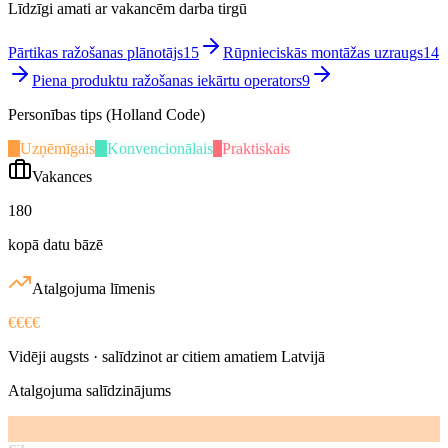
Līdzīgi amati ar vakancēm darba tirgū
Pārtikas ražošanas plānotājs
15
Rūpnieciskās montāžas uzraugs
14
Piena produktu ražošanas iekārtu operators
9
Personības tips (Holland Code)
U
Uzņēmīgais
K
Konvencionālais
P
Praktiskais
Vakances
180
kopā datu bāzē
Atalgojuma līmenis
€€€€
Vidēji augsts
· salīdzinot ar citiem amatiem Latvijā
Atalgojuma salīdzinājums