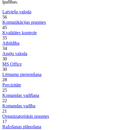
īpašības.
Latviešu valoda
56
Komunikācijas prasmes
45
Kvalitātes kontrole
35
Atbildība
34
Angļu valoda
30
MS Office
30
Lēmumu pieņemšana
28
Precizitāte
25
Komandas vadīšana
22
Komandas vadība
21
Organizatoriskās prasmes
17
Ražošanas plānošana