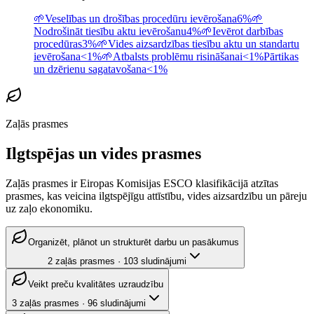
🌱
Veselības un drošības procedūru ievērošana
6%
🌱
Nodrošināt tiesību aktu ievērošanu
4%
🌱
Ievērot darbības
procedūras
3%
🌱
Vides aizsardzības tiesību aktu un standartu
ievērošana
<1%
🌱
Atbalsts problēmu risināšanai
<1%
Pārtikas
un dzērienu sagatavošana
<1%
Zaļās prasmes
Ilgtspējas un vides prasmes
Zaļās prasmes ir Eiropas Komisijas ESCO klasifikācijā atzītas
prasmes, kas veicina ilgtspējīgu attīstību, vides aizsardzību un pāreju
uz zaļo ekonomiku.
Organizēt, plānot un strukturēt darbu un pasākumus
2
zaļās prasmes
·
103
sludinājumi
Veikt preču kvalitātes uzraudzību
3
zaļās prasmes
·
96
sludinājumi