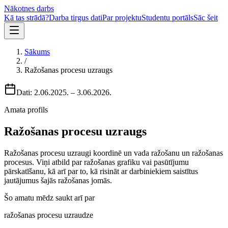
Nākotnes darbs
Kā tas strādā?
Darba tirgus dati
Par projektu
Studentu portāls
Sāc šeit
Sākums
/
Ražošanas procesu uzraugs
Dati:
2.06.2025.
–
3.06.2026.
Amata profils
Ražošanas procesu uzraugs
Ražošanas procesu uzraugi koordinē un vada ražošanu un ražošanas
procesus. Viņi atbild par ražošanas grafiku vai pasūtījumu
pārskatīšanu, kā arī par to, kā risināt ar darbiniekiem saistītus
jautājumus šajās ražošanas jomās.
Šo amatu mēdz saukt arī par
ražošanas procesu uzraudze