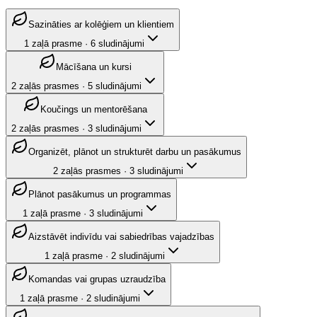
Sazināties ar kolēģiem un klientiem
1
zaļā prasme
·
6
sludinājumi
Mācīšana un kursi
2
zaļās prasmes
·
5
sludinājumi
Koučings un mentorēšana
2
zaļās prasmes
·
3
sludinājumi
Organizēt, plānot un strukturēt darbu un pasākumus
2
zaļās prasmes
·
3
sludinājumi
Plānot pasākumus un programmas
1
zaļā prasme
·
3
sludinājumi
Aizstāvēt indivīdu vai sabiedrības vajadzības
1
zaļā prasme
·
2
sludinājumi
Komandas vai grupas uzraudzība
1
zaļā prasme
·
2
sludinājumi