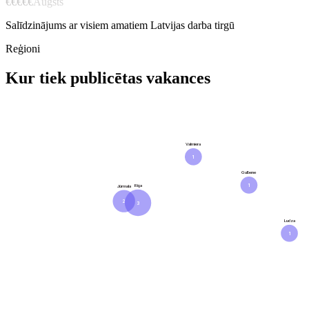
€€€€€
Augsts
Salīdzinājums ar visiem amatiem Latvijas darba tirgū
Reģioni
Kur tiek publicētas vakances
Valmiera
1
Gulbene
1
Rīga
Jūrmala
2
3
Ludza
1