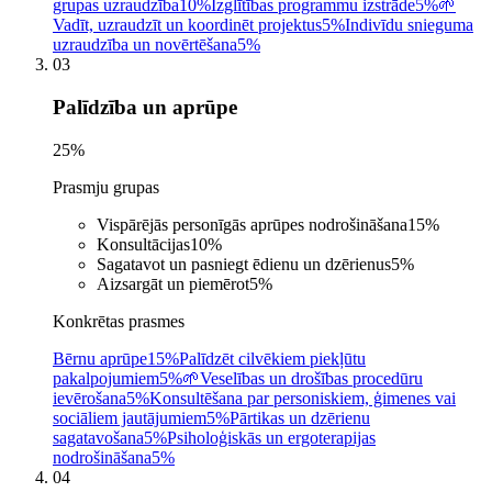
grupas uzraudzība
10%
Izglītības programmu izstrāde
5%
🌱
Vadīt, uzraudzīt un koordinēt projektus
5%
Indivīdu snieguma
uzraudzība un novērtēšana
5%
03
Palīdzība un aprūpe
25
%
Prasmju grupas
Vispārējās personīgās aprūpes nodrošināšana
15
%
Konsultācijas
10
%
Sagatavot un pasniegt ēdienu un dzērienus
5
%
Aizsargāt un piemērot
5
%
Konkrētas prasmes
Bērnu aprūpe
15%
Palīdzēt cilvēkiem piekļūtu
pakalpojumiem
5%
🌱
Veselības un drošības procedūru
ievērošana
5%
Konsultēšana par personiskiem, ģimenes vai
sociāliem jautājumiem
5%
Pārtikas un dzērienu
sagatavošana
5%
Psiholoģiskās un ergoterapijas
nodrošināšana
5%
04