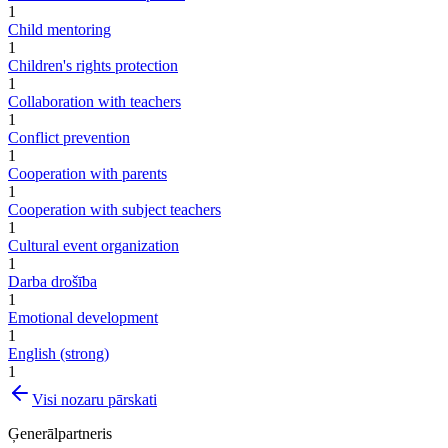
1
Child mentoring
1
Children's rights protection
1
Collaboration with teachers
1
Conflict prevention
1
Cooperation with parents
1
Cooperation with subject teachers
1
Cultural event organization
1
Darba drošība
1
Emotional development
1
English (strong)
1
Visi nozaru pārskati
Ģenerālpartneris