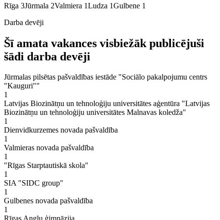
Rīga
3
Jūrmala
2
Valmiera
1
Ludza
1
Gulbene
1
Darba devēji
Šī amata vakances visbiežāk publicējuši
šādi darba devēji
Jūrmalas pilsētas pašvaldības iestāde "Sociālo pakalpojumu centrs
"Kauguri""
1
Latvijas Biozinātņu un tehnoloģiju universitātes aģentūra "Latvijas
Biozinātņu un tehnoloģiju universitātes Malnavas koledža"
1
Dienvidkurzemes novada pašvaldība
1
Valmieras novada pašvaldība
1
"Rīgas Starptautiskā skola"
1
SIA "SIDC group"
1
Gulbenes novada pašvaldība
1
Rīgas Angļu ģimnāzija