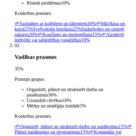
Risināt problēmas
10
%
Konkrētas prasmes
🌱
Sazināties ar kolēģiem un klientiem
30%
🌱
Mācīšana un
kursi
25%
Svešvalodu lietošana
25%
Sadarboties un uzturēt
sakarus
20%
🌱
Koučings un mentorēšana
15%
🌱
Aizstāvēt
indivīdu vai sabiedrības vajadzības
10%
02
Vadības prasmes
35
%
Prasmju grupas
Organizēt, plānot un strukturēt darbu un
pasākumus
30
%
Uzraudzīt cilvēkus
10
%
Mērķu un stratēģiju izstrāde
5
%
Konkrētas prasmes
🌱
Organizēt, plānot un strukturēt darbu un pasākumus
15%
🌱
Plānot pasākumus un programmas
15%
🌱
Komandas vai