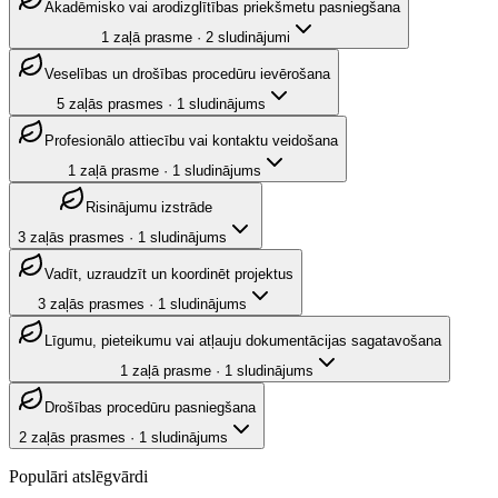
Akadēmisko vai arodizglītības priekšmetu pasniegšana
1
zaļā prasme
·
2
sludinājumi
Veselības un drošības procedūru ievērošana
5
zaļās prasmes
·
1
sludinājums
Profesionālo attiecību vai kontaktu veidošana
1
zaļā prasme
·
1
sludinājums
Risinājumu izstrāde
3
zaļās prasmes
·
1
sludinājums
Vadīt, uzraudzīt un koordinēt projektus
3
zaļās prasmes
·
1
sludinājums
Līgumu, pieteikumu vai atļauju dokumentācijas sagatavošana
1
zaļā prasme
·
1
sludinājums
Drošības procedūru pasniegšana
2
zaļās prasmes
·
1
sludinājums
Populāri atslēgvārdi