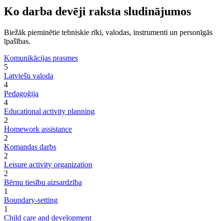
Ko darba devēji raksta sludinājumos
Biežāk pieminētie tehniskie rīki, valodas, instrumenti un personīgās
īpašības.
Komunikācijas prasmes
5
Latviešu valoda
4
Pedagoģija
4
Educational activity planning
2
Homework assistance
2
Komandas darbs
2
Leisure activity organization
2
Bērnu tiesību aizsardzība
1
Boundary-setting
1
Child care and development