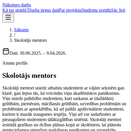
Nākotnes darbs
Kā tas strādā?
Darba tirgus dati
Par projektu
Studentu portāls
Sāc šeit
Sākums
/
Skolotājs mentors
Dati:
30.06.2025.
–
9.04.2026.
Amata profils
Skolotājs mentors
Skolotāji mentori sniedz atbalstu studentiem ar vājām sekmēm gan
klasē, gan ārpus tās, lai veicinātu viņu akadēmiskos panākumus.
Viņi sniedz palīdzību studentiem, kuri saskaras ar (dažādām)
grūtībām, piemēram, mācīšanās grūtībām, uzvedības problēmām un
problēmām ar apmeklētību, kā arī palīdz apdāvinātiem studentiem,
kuriem ir mazāk izaugsmes iespēju. Viņi arī var sadarboties ar
pieaugušiem studentiem tālākizglītības sistēmā. Skolotāji mentori
izstrādā grafikus un rīcības plānus kopā ar skolēniem, lai plānotu
nepieciešamos pieredzes nodošanas pasākumus un uzraudzītu