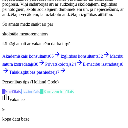
progresu. Viņi sadarbojas arī ar audzēkņu skolotājiem, izglītības
psihologiem, skolu sociālajiem darbiniekiem un, ja nepieciešams, ar
audzēkņu vecākiem, lai uzlabotu audzēkņu izglītības attīstību.
Šo amatu mēdz saukt arī par
skolotāja mentore
mentors
Līdzīgi amati ar vakancēm darba tirgū
Akadēmiskais konsultants
65
Izglītības konsultants
32
Mācību
satura izstrādātājs
30
Privātskolotājs
24
E-mācību izstrādātājs
8
Tālākizglītības pasniedzējs
7
Personības tips (Holland Code)
S
Sociālais
I
Izzinošais
K
Konvencionālais
Vakances
9
kopā datu bāzē