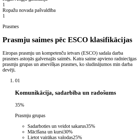
1
Ropažu novada pašvaldība
1
Prasmes
Prasmju saimes pēc ESCO klasifikācijas
Eiropas prasmju un kompetenču ietvars (ESCO) sadala darba
prasmes astoņās galvenajās saimēs. Katra saime apvieno radniecīgas
prasmju grupas un atsevišķas prasmes, ko sludinājumos min darba
devēji.
01
Komunikācija, sadarbība un radošums
35
%
Prasmju grupas
Sadarboties un veidot sakarus
35
%
Mācīšana un kursi
30
%
Lietot vairākas valodas
25
%