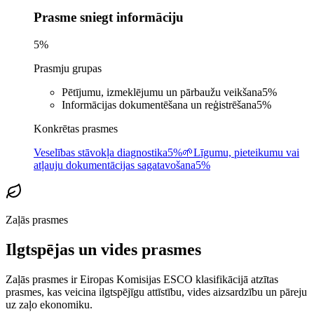
Prasme sniegt informāciju
5
%
Prasmju grupas
Pētījumu, izmeklējumu un pārbaužu veikšana
5
%
Informācijas dokumentēšana un reģistrēšana
5
%
Konkrētas prasmes
Veselības stāvokļa diagnostika
5%
🌱
Līgumu, pieteikumu vai
atļauju dokumentācijas sagatavošana
5%
Zaļās prasmes
Ilgtspējas un vides prasmes
Zaļās prasmes ir Eiropas Komisijas ESCO klasifikācijā atzītas
prasmes, kas veicina ilgtspējīgu attīstību, vides aizsardzību un pāreju
uz zaļo ekonomiku.