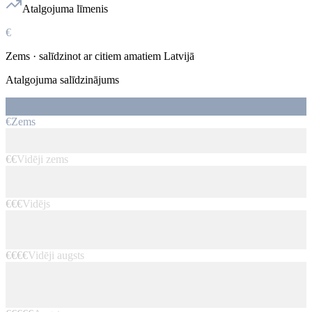
Atalgojuma līmenis
€
Zems
· salīdzinot ar citiem amatiem Latvijā
Atalgojuma salīdzinājums
€
Zems
€€
Vidēji zems
€€€
Vidējs
€€€€
Vidēji augsts