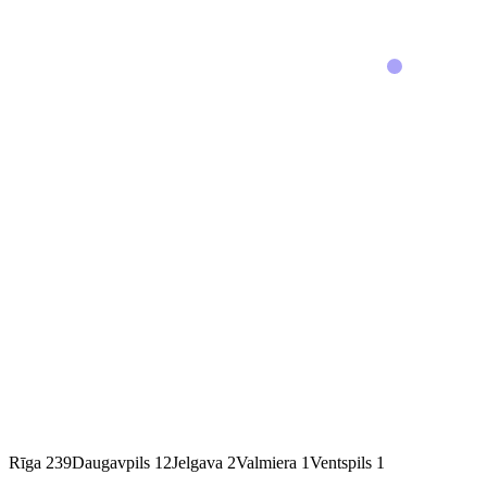
Rīga
239
Daugavpils
12
Jelgava
2
Valmiera
1
Ventspils
1