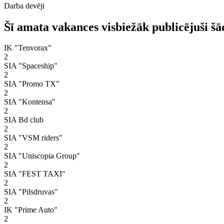
Darba devēji
Šī amata vakances visbiežāk publicējuši šā
IK "Tenvorax"
2
SIA "Spaceship"
2
SIA "Promo TX"
2
SIA "Kontensa"
2
SIA Bd club
2
SIA "VSM riders"
2
SIA "Uniscopia Group"
2
SIA "FEST TAXI"
2
SIA "Pilsdruvas"
2
IK "Prime Auto"
2