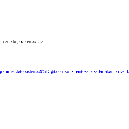
un risinātu problēmas
13
%
grammēt datorsistēmas
9%
Digitālo rīku izmantošana sadarbībai, lai veid