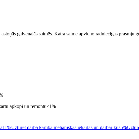
stoņās galvenajās saimēs. Katra saime apvieno radniecīgas prasmju gr
%
iekārtu apkopi un remontu
<1
%
na
11%
Uzturēt darba kārtībā mehāniskās iekārtas un darbarīkus
5%
Uztur