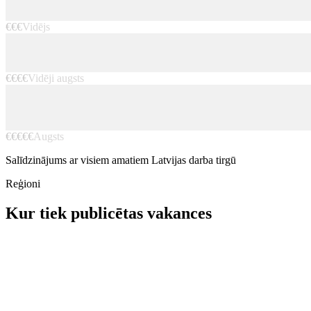
€€€
Vidējs
€€€€
Vidēji augsts
€€€€€
Augsts
Salīdzinājums ar visiem amatiem Latvijas darba tirgū
Reģioni
Kur tiek publicētas vakances