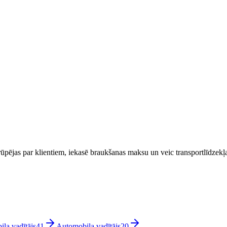
 rūpējas par klientiem, iekasē braukšanas maksu un veic transportlīdzekļ
iļa vadītājs
41
Automobiļa vadītājs
20