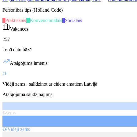
Personības tips (Holland Code)
P
Praktiskais
K
Konvencionālais
S
Sociālais
Vakances
257
kopā datu bāzē
Atalgojuma līmenis
€€
Vidēji zems
· salīdzinot ar citiem amatiem Latvijā
Atalgojuma salīdzinājums
€
Zems
€€
Vidēji zems