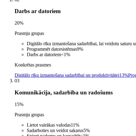
Darbs ar datoriem
20
%
Prasmju grupas
Digitālo rīku izmantošana sadarbībai, lai veidotu saturu 
Programmēt datorsistēmas
9
%
Darbs ar datoriem
<1
%
Konkrētas prasmes
Digitālo rīku izmantošana sadarbībai un produktivitātei
13%
Pro
03
Komunikācija, sadarbība un radošums
15
%
Prasmju grupas
Lietot vairākas valodas
11
%
Sadarboties un veidot sakarus
5
%
Sniegt padomu un konsultēt
<1
%