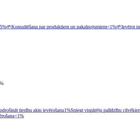
5%
🌱
Konsultēšana par produktiem un pakalpojumiem
<1%
🌱
Ievērot i
%
drošināt tiesību aktu ievērošanu
1%
Sniegt vispārēju palīdzību cilvēkie
vērošana
<1%