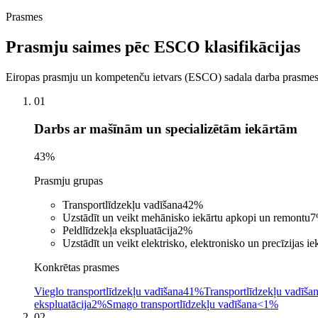
Prasmes
Prasmju saimes pēc ESCO klasifikācijas
Eiropas prasmju un kompetenču ietvars (ESCO) sadala darba prasmes a
01
Darbs ar mašīnām un specializētām iekārtām
43
%
Prasmju grupas
Transportlīdzekļu vadīšana
42
%
Uzstādīt un veikt mehānisko iekārtu apkopi un remontu
7
Peldlīdzekļa ekspluatācija
2
%
Uzstādīt un veikt elektrisko, elektronisko un precīzijas 
Konkrētas prasmes
Vieglo transportlīdzekļu vadīšana
41%
Transportlīdzekļu vadīša
ekspluatācija
2%
Smago transportlīdzekļu vadīšana
<1%
02