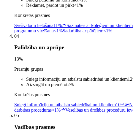
Reklamēt, pārdot un pirkt
<1
%
Konkrētas prasmes
Svešvalodu lietošana
11%
🌱
Sazināties ar kolēģiem un klientiem
programmu virzīšana
<1%
Sadarbība ar pārējiem
<1%
04
Palīdzība un aprūpe
13
%
Prasmju grupas
Sniegt informāciju un atbalstu sabiedrībai un klientiem
12
Aizsargāt un piemērot
2
%
Konkrētas prasmes
Sniegt informāciju un atbalstu sabiedrībai un klientiem
10%
🌱
No
darbības procedūras
<1%
🌱
Veselības un drošības procedūru ie
05
Vadības prasmes