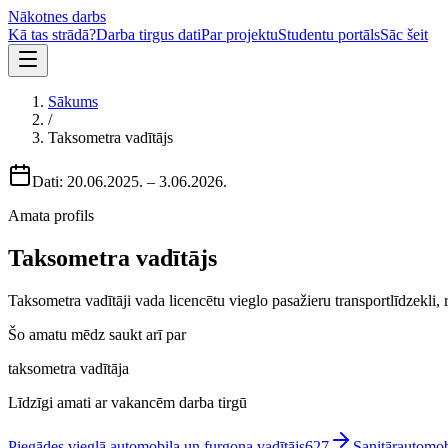
Nākotnes darbs
Kā tas strādā?
Darba tirgus dati
Par projektu
Studentu portāls
Sāc šeit
Sākums
/
Taksometra vadītājs
Dati:
20.06.2025.
–
3.06.2026.
Amata profils
Taksometra vadītājs
Taksometra vadītāji vada licencētu vieglo pasažieru transportlīdzekli,
Šo amatu mēdz saukt arī par
taksometra vadītāja
Līdzīgi amati ar vakancēm darba tirgū
Piegādes vieglā automobiļa un furgona vadītājs
627
Sanitārautomob