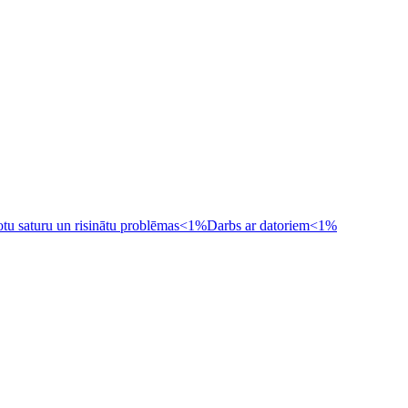
otu saturu un risinātu problēmas
<1%
Darbs ar datoriem
<1%