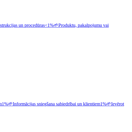
nstrukcijas un procedūras
<1%
🌱
Produktu, pakalpojumu vai
m
1%
🌱
Informācijas sniegšana sabiedrībai un klientiem
1%
🌱
Ievērot