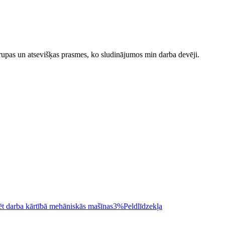
upas un atsevišķas prasmes, ko sludinājumos min darba devēji.
ēt darba kārtībā mehāniskās mašīnas
3%
Peldlīdzekļa