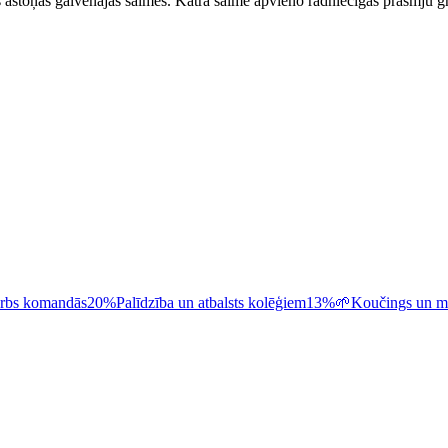
stoņās galvenajās saimēs. Katra saime apvieno radniecīgas prasmju gr
rbs komandās
20%
Palīdzība un atbalsts kolēģiem
13%
🌱
Koučings un m