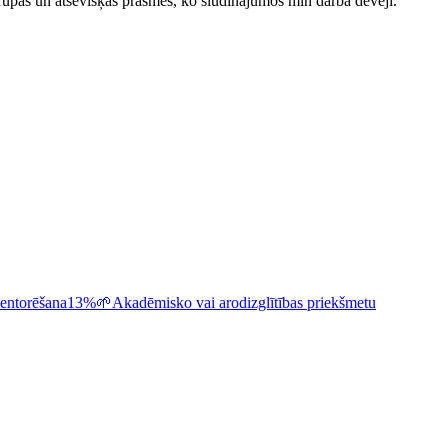
upas un atsevišķas prasmes, ko sludinājumos min darba devēji.
entorēšana
13%
🌱
Akadēmisko vai arodizglītības priekšmetu