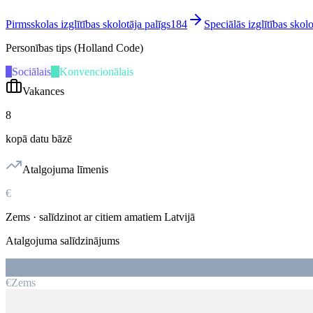
Pirmsskolas izglītības skolotāja palīgs
184
Speciālās izglītības skolo
Personības tips (Holland Code)
S
Sociālais
K
Konvencionālais
Vakances
8
kopā datu bāzē
Atalgojuma līmenis
€
Zems
· salīdzinot ar citiem amatiem Latvijā
Atalgojuma salīdzinājums
€
Zems