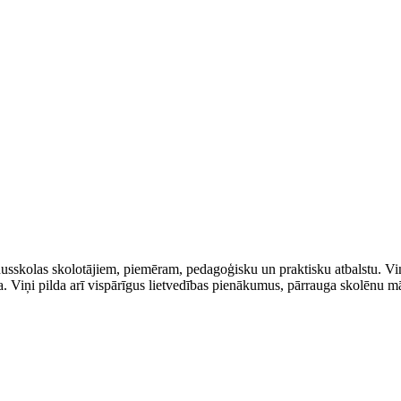
usskolas skolotājiem, piemēram, pedagoģisku un praktisku atbalstu. Viņ
a. Viņi pilda arī vispārīgus lietvedības pienākumus, pārrauga skolēnu 