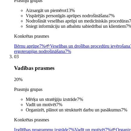
Prasmju grupas
Aizsargāt un piemērot
13
%
Vispārējās personīgās aprūpes nodrošināšana
7
%
Nodrošināt veselības aprūpi un medicīniskās procedūras
Sniegt informāciju un atbalstu sabiedrībai un klientiem
7
Konkrētas prasmes
Bērnu aprūpe
7%
🌱
Veselības un drošības procedūru ievērošana
ergoterapijas nodrošināšana
7%
03
Vadības prasmes
20
%
Prasmju grupas
Mērķu un stratēģiju izstrāde
7
%
Vadīt un motivēt
7
%
Organizēt, plānot un strukturēt darbu un pasākumus
7
%
Konkrētas prasmes
Izglītības programmu izstrāde
7%
Vadīt un motivēt
7%
🌱
Organiz