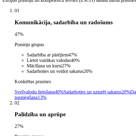
Eiropas prasmju un kompetenču ietvars (ESCO) sadala darba prasmes a
01
Komunikācija, sadarbība un radošums
47
%
Prasmju grupas
Sadarbība ar pārējiem
47
%
Lietot vairākas valodas
40
%
Mācīšana un kursi
27
%
Sadarboties un veidot sakarus
20
%
Konkrētas prasmes
Svešvalodu lietošana
40%
Sadarboties un uzturēt sakarus
20%
Da
pasniegšana
13%
02
Palīdzība un aprūpe
27
%