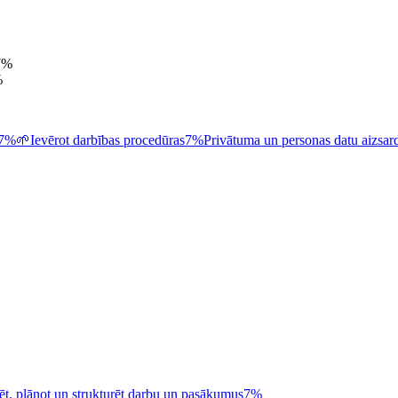
7
%
%
7%
🌱
Ievērot darbības procedūras
7%
Privātuma un personas datu aizsar
ēt, plānot un strukturēt darbu un pasākumus
7%