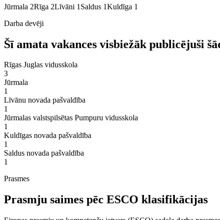
Jūrmala
2
Rīga
2
Līvāni
1
Saldus
1
Kuldīga
1
Darba devēji
Šī amata vakances visbiežāk publicējuši šā
Rīgas Juglas vidusskola
3
Jūrmala
1
Līvānu novada pašvaldība
1
Jūrmalas valstspilsētas Pumpuru vidusskola
1
Kuldīgas novada pašvaldība
1
Saldus novada pašvaldība
1
Prasmes
Prasmju saimes pēc ESCO klasifikācijas