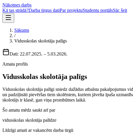
Nākotnes darbs
Kā tas strādā?
Darba tirgus dati
Par projektu
Studentu portāls
Sāc šeit
Sākums
/
Vidusskolas skolotāja palīgs
Dati:
22.07.2025.
–
5.03.2026.
Amata profils
Vidusskolas skolotāja palīgs
Vidusskolas skolotāja palīgi sniedz dažādus atbalsta pakalpojumus vid
un padziļināti pievēršas tiem skolēniem, kuriem jāvelta īpaša uzmanīb
skolotājs ir klasē, gan viņa prombūtnes laikā.
Šo amatu mēdz saukt arī par
vidusskolas skolotāja palīdze
Līdzīgi amati ar vakancēm darba tirgū