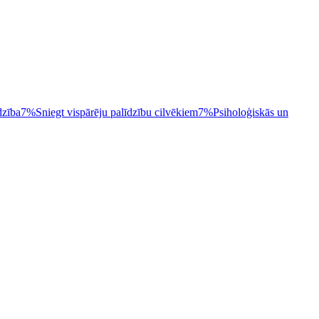
dzība
7%
Sniegt vispārēju palīdzību cilvēkiem
7%
Psiholoģiskās un