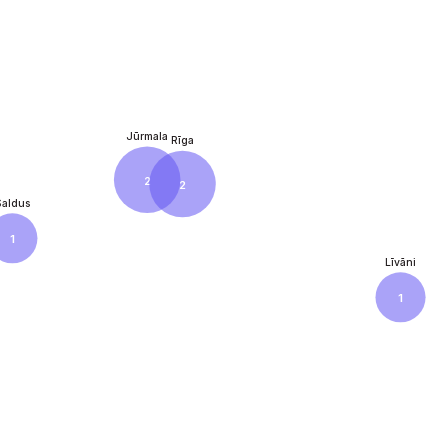
Jūrmala
Rīga
2
2
Saldus
1
Līvāni
1