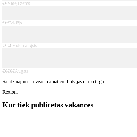
€€
Vidēji zems
€€€
Vidējs
€€€€
Vidēji augsts
€€€€€
Augsts
Salīdzinājums ar visiem amatiem Latvijas darba tirgū
Reģioni
Kur tiek publicētas vakances