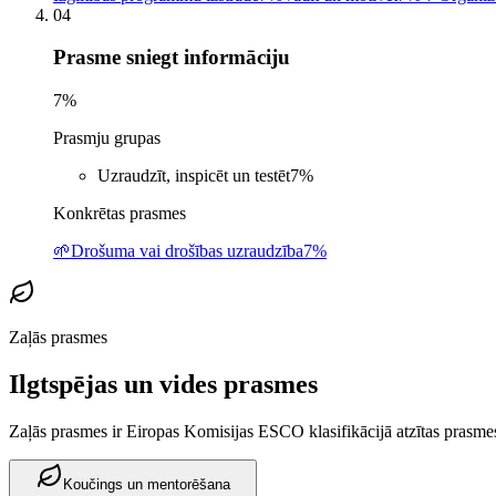
04
Prasme sniegt informāciju
7
%
Prasmju grupas
Uzraudzīt, inspicēt un testēt
7
%
Konkrētas prasmes
🌱
Drošuma vai drošības uzraudzība
7%
Zaļās prasmes
Ilgtspējas un vides prasmes
Zaļās prasmes ir Eiropas Komisijas ESCO klasifikācijā atzītas prasmes,
Koučings un mentorēšana