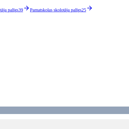
tāja palīgs
39
Pamatskolas skolotāja palīgs
25