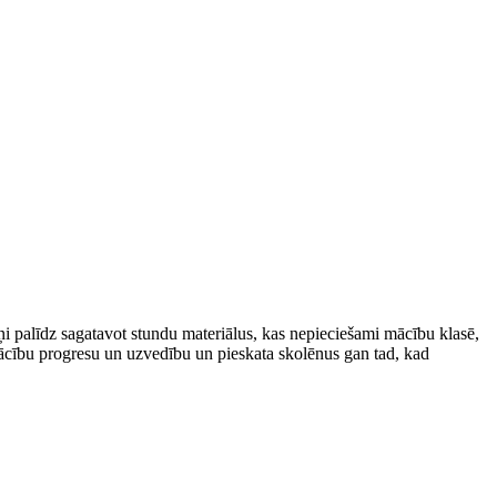
i palīdz sagatavot stundu materiālus, kas nepieciešami mācību klasē,
mācību progresu un uzvedību un pieskata skolēnus gan tad, kad