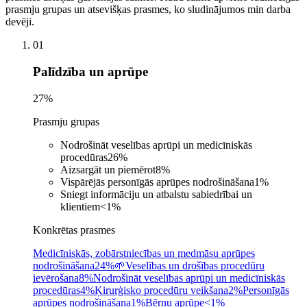
prasmju grupas un atsevišķas prasmes, ko sludinājumos min darba
devēji.
01
Palīdzība un aprūpe
27
%
Prasmju grupas
Nodrošināt veselības aprūpi un medicīniskās
procedūras
26
%
Aizsargāt un piemērot
8
%
Vispārējās personīgās aprūpes nodrošināšana
1
%
Sniegt informāciju un atbalstu sabiedrībai un
klientiem
<1
%
Konkrētas prasmes
Medicīniskās, zobārstniecības un medmāsu aprūpes
nodrošināšana
24%
🌱
Veselības un drošības procedūru
ievērošana
8%
Nodrošināt veselības aprūpi un medicīniskās
procedūras
4%
Ķirurģisko procedūru veikšana
2%
Personīgās
aprūpes nodrošināšana
1%
Bērnu aprūpe
<1%