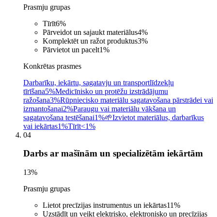
Prasmju grupas
Tīrīt
6
%
Pārveidot un sajaukt materiālus
4
%
Komplektēt un ražot produktus
3
%
Pārvietot un pacelt
1
%
Konkrētas prasmes
Darbarīku, iekārtu, sagatavju un transportlīdzekļu
tīrīšana
5%
Medicīnisko un protēžu izstrādājumu
ražošana
3%
Rūpniecisko materiālu sagatavošana pārstrādei vai
izmantošanai
2%
Paraugu vai materiālu vākšana un
sagatavošana testēšanai
1%
🌱
Izvietot materiālus, darbarīkus
vai iekārtas
1%
Tīrīt
<1%
04
Darbs ar mašīnām un specializētām iekārtām
13
%
Prasmju grupas
Lietot precīzijas instrumentus un iekārtas
11
%
Uzstādīt un veikt elektrisko, elektronisko un precīzijas