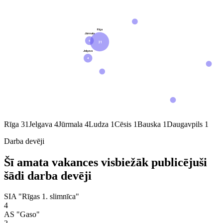
Rīga
Jūrmala
4
31
Jelgava
4
Rīga
31
Jelgava
4
Jūrmala
4
Ludza
1
Cēsis
1
Bauska
1
Daugavpils
1
Darba devēji
Šī amata vakances visbiežāk publicējuši
šādi darba devēji
SIA "Rīgas 1. slimnīca"
4
AS "Gaso"