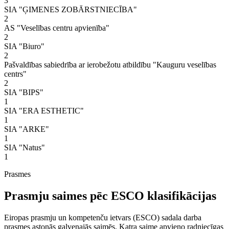
3
SIA "ĢIMENES ZOBĀRSTNIECĪBA"
2
AS "Veselības centru apvienība"
2
SIA "Biuro"
2
Pašvaldības sabiedrība ar ierobežotu atbildību "Kauguru veselības
centrs"
2
SIA "BIPS"
1
SIA "ERA ESTHETIC"
1
SIA "ARKE"
1
SIA "Natus"
1
Prasmes
Prasmju saimes pēc ESCO klasifikācijas
Eiropas prasmju un kompetenču ietvars (ESCO) sadala darba
prasmes astoņās galvenajās saimēs. Katra saime apvieno radniecīgas