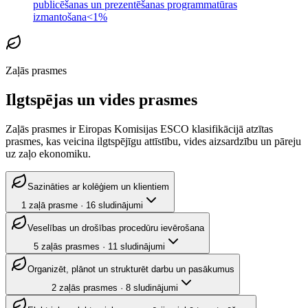
publicēšanas un prezentēšanas programmatūras
izmantošana
<1%
Zaļās prasmes
Ilgtspējas un vides prasmes
Zaļās prasmes ir Eiropas Komisijas ESCO klasifikācijā atzītas
prasmes, kas veicina ilgtspējīgu attīstību, vides aizsardzību un pāreju
uz zaļo ekonomiku.
Sazināties ar kolēģiem un klientiem
1
zaļā prasme
·
16
sludinājumi
Veselības un drošības procedūru ievērošana
5
zaļās prasmes
·
11
sludinājumi
Organizēt, plānot un strukturēt darbu un pasākumus
2
zaļās prasmes
·
8
sludinājumi