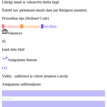
Līdzīgi amati ar vakancēm darba tirgū
Šobrīd nav pietiekami daudz datu par līdzīgiem amatiem.
Personības tips (Holland Code)
P
Praktiskais
U
Uzņēmīgais
S
Sociālais
Vakances
45
kopā datu bāzē
Atalgojuma līmenis
€€€
Vidējs
· salīdzinot ar citiem amatiem Latvijā
Atalgojuma salīdzinājums
€
Zems