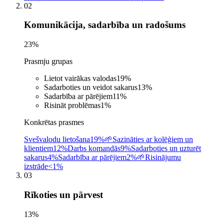
02
Komunikācija, sadarbība un radošums
23
%
Prasmju grupas
Lietot vairākas valodas
19
%
Sadarboties un veidot sakarus
13
%
Sadarbība ar pārējiem
11
%
Risināt problēmas
1
%
Konkrētas prasmes
Svešvalodu lietošana
19%
🌱
Sazināties ar kolēģiem un
klientiem
12%
Darbs komandās
9%
Sadarboties un uzturēt
sakarus
4%
Sadarbība ar pārējiem
2%
🌱
Risinājumu
izstrāde
<1%
03
Rīkoties un pārvest
13
%