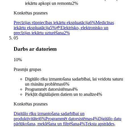
iekārtu apkopi un remontu
2
%
Konkrētas prasmes
Precīzijas rūpniecības iekārtu ekspluatācija
6%
Medicīnas
iekārtu ekspluatācija
5%
🌱
Elektrisko, elektronisko un
precīzijas iekārtu uzturēšana
2%
05
Darbs ar datoriem
10
%
Prasmju grupas
Digitālo rīku izmantošana sadarbībai, lai veidotu saturu
un risinātu problēmas
6
%
Programmēt datorsistēmas
4
%
Piekļūt digitālajiem datiem un to analīze
4
%
Konkrētas prasmes
Digitālo rīku izmantošana sadarbībai un
produktivitātei
6%
Programmēt datorsistēmas
4%
Digitālo datu
pārlūkošana, meklēšana un filtrēšana
4%
Teksta apstrādes,