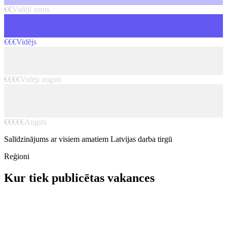
€€
Vidēji zems
€€€
Vidējs
€€€€
Vidēji augsts
€€€€€
Augsts
Salīdzinājums ar visiem amatiem Latvijas darba tirgū
Reģioni
Kur tiek publicētas vakances