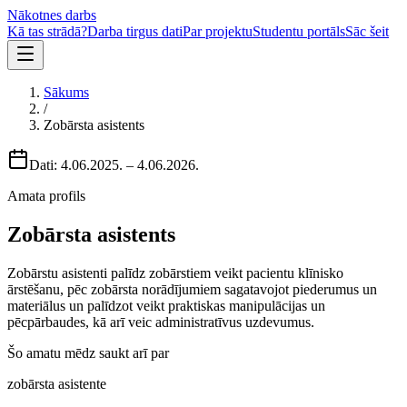
Nākotnes darbs
Kā tas strādā?
Darba tirgus dati
Par projektu
Studentu portāls
Sāc šeit
Sākums
/
Zobārsta asistents
Dati:
4.06.2025.
–
4.06.2026.
Amata profils
Zobārsta asistents
Zobārstu asistenti palīdz zobārstiem veikt pacientu klīnisko
ārstēšanu, pēc zobārsta norādījumiem sagatavojot piederumus un
materiālus un palīdzot veikt praktiskas manipulācijas un
pēcpārbaudes, kā arī veic administratīvus uzdevumus.
Šo amatu mēdz saukt arī par
zobārsta asistente