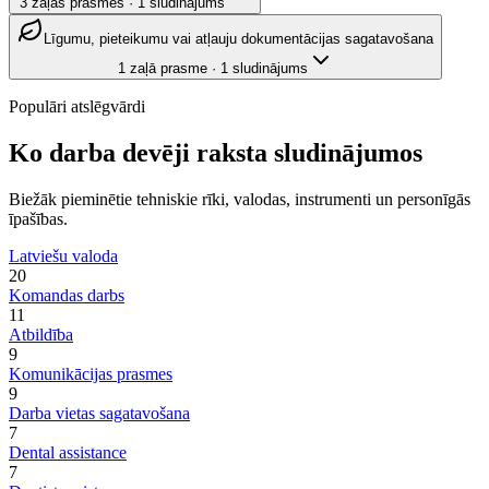
3
zaļās prasmes
·
1
sludinājums
Līgumu, pieteikumu vai atļauju dokumentācijas sagatavošana
1
zaļā prasme
·
1
sludinājums
Populāri atslēgvārdi
Ko darba devēji raksta sludinājumos
Biežāk pieminētie tehniskie rīki, valodas, instrumenti un personīgās
īpašības.
Latviešu valoda
20
Komandas darbs
11
Atbildība
9
Komunikācijas prasmes
9
Darba vietas sagatavošana
7
Dental assistance
7