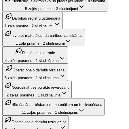
Elektrisko, elektronisko un precīzijas iekārtu uzturēšana
5
zaļās prasmes
·
3
sludinājumi
Darbības reģistru uzturēšana
1
zaļā prasme
·
2
sludinājumi
Izvietot materiālus, darbarīkus vai iekārtas
1
zaļā prasme
·
2
sludinājumi
Risinājumu izstrāde
3
zaļās prasmes
·
1
sludinājums
Operacionālo darbību virzīšana
6
zaļās prasmes
·
1
sludinājums
Nodrošināt tiesību aktu ievērošanu
2
zaļās prasmes
·
1
sludinājums
Rīkošanās ar bīstamiem materiāliem un to likvidēšana
11
zaļās prasmes
·
1
sludinājums
Operacionālo darbību uzraudzība