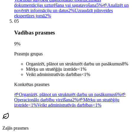
dokumentācijas uzturēšana vai sagatavošana
5%
🌱
Analizēt un
novērtēt informāciju un datus
2%
Uzraudzīt pilnveides
ekspertīzes jomā
2%
05
Vadības prasmes
9
%
Prasmju grupas
Organizēt, plānot un strukturēt darbu un pasākumus
8
%
Mērķu un stratēģiju izstrāde
<1
%
Veikt administratīvās darbības
<1
%
Konkrētas prasmes
🌱
Organizēt, plānot un strukturēt darbu un pasākumus
6%
🌱
Operacionālo darbību virzīšana
2%
🌱
Mērķu un stratēģiju
izstrāde
<1%
Veikt administratīvās darbības
<1%
Zaļās prasmes