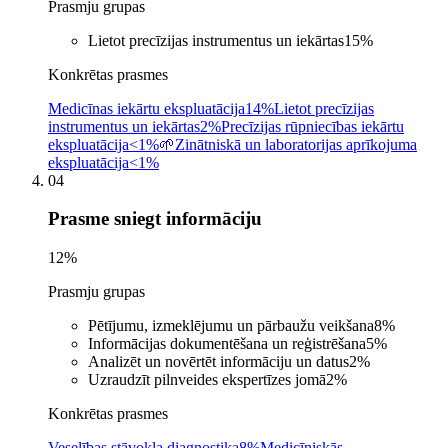
Prasmju grupas
Lietot precīzijas instrumentus un iekārtas
15
%
Konkrētas prasmes
Medicīnas iekārtu ekspluatācija
14%
Lietot precīzijas
instrumentus un iekārtas
2%
Precīzijas rūpniecības iekārtu
ekspluatācija
<1%
🌱
Zinātniskā un laboratorijas aprīkojuma
ekspluatācija
<1%
04
Prasme sniegt informāciju
12
%
Prasmju grupas
Pētījumu, izmeklējumu un pārbaužu veikšana
8
%
Informācijas dokumentēšana un reģistrēšana
5
%
Analizēt un novērtēt informāciju un datus
2
%
Uzraudzīt pilnveides ekspertīzes jomā
2
%
Konkrētas prasmes
Veselības stāvokļa diagnostika
8%
Medicīniskās