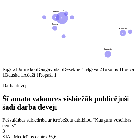
Rīga
Jūrmala
6
21
Jelgava
Rēzekne
4
Daugavpils
5
Rīga
21
Jūrmala
6
Daugavpils
5
Rēzekne
4
Jelgava
2
Tukums
1
Ludza
1
Bauska
1
Ādaži
1
Ropaži
1
Darba devēji
Šī amata vakances visbiežāk publicējuši
šādi darba devēji
Pašvaldības sabiedrība ar ierobežotu atbildību "Kauguru veselības
centrs"
3
SIA "Medicīnas centrs 36,6"