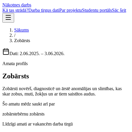
Nākotnes darbs
Kā tas strādā?
Darba tirgus dati
Par projektu
Studentu portāls
Sāc šeit
Sākums
/
Zobārsts
Dati:
2.06.2025.
–
3.06.2026.
Amata profils
Zobārsts
Zobārsti novērš, diagnosticē un ārstē anomālijas un slimības, kas
skar zobus, muti, žokļus un ar tiem saistītos audus.
Šo amatu mēdz saukt arī par
zobārste
bērnu zobārsts
Līdzīgi amati ar vakancēm darba tirgū