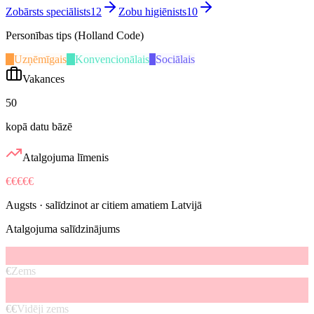
Zobārsts speciālists
12
Zobu higiēnists
10
Personības tips (Holland Code)
U
Uzņēmīgais
K
Konvencionālais
S
Sociālais
Vakances
50
kopā datu bāzē
Atalgojuma līmenis
€€€€€
Augsts
· salīdzinot ar citiem amatiem Latvijā
Atalgojuma salīdzinājums
€
Zems
€€
Vidēji zems