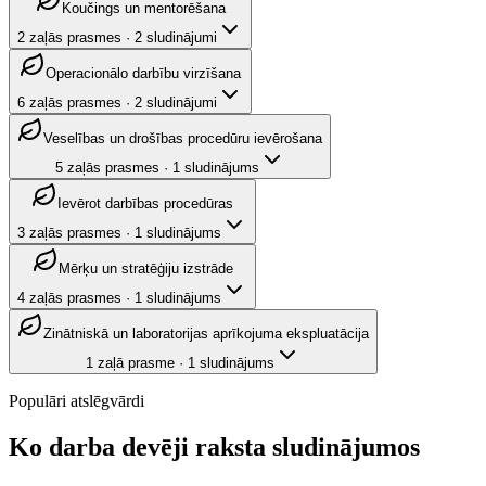
Koučings un mentorēšana
2
zaļās prasmes
·
2
sludinājumi
Operacionālo darbību virzīšana
6
zaļās prasmes
·
2
sludinājumi
Veselības un drošības procedūru ievērošana
5
zaļās prasmes
·
1
sludinājums
Ievērot darbības procedūras
3
zaļās prasmes
·
1
sludinājums
Mērķu un stratēģiju izstrāde
4
zaļās prasmes
·
1
sludinājums
Zinātniskā un laboratorijas aprīkojuma ekspluatācija
1
zaļā prasme
·
1
sludinājums
Populāri atslēgvārdi
Ko darba devēji raksta sludinājumos