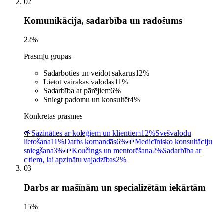
02
Komunikācija, sadarbība un radošums
22
%
Prasmju grupas
Sadarboties un veidot sakarus
12
%
Lietot vairākas valodas
11
%
Sadarbība ar pārējiem
6
%
Sniegt padomu un konsultēt
4
%
Konkrētas prasmes
🌱
Sazināties ar kolēģiem un klientiem
12%
Svešvalodu
lietošana
11%
Darbs komandās
6%
🌱
Medicīnisko konsultāciju
sniegšana
3%
🌱
Koučings un mentorēšana
2%
Sadarbība ar
citiem, lai apzinātu vajadzības
2%
03
Darbs ar mašīnām un specializētām iekārtām
15
%