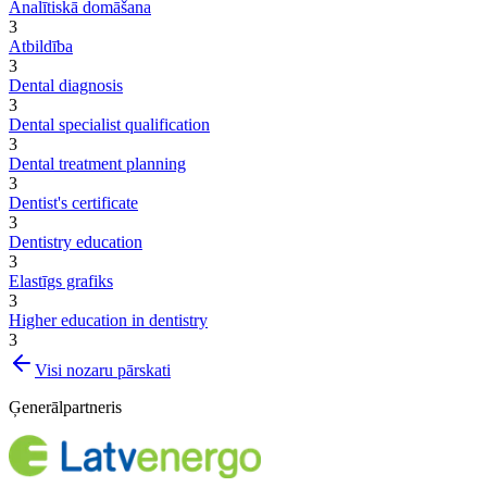
Analītiskā domāšana
3
Atbildība
3
Dental diagnosis
3
Dental specialist qualification
3
Dental treatment planning
3
Dentist's certificate
3
Dentistry education
3
Elastīgs grafiks
3
Higher education in dentistry
3
Visi nozaru pārskati
Ģenerālpartneris