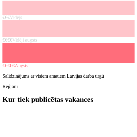
€€€
Vidējs
€€€€
Vidēji augsts
€€€€€
Augsts
Salīdzinājums ar visiem amatiem Latvijas darba tirgū
Reģioni
Kur tiek publicētas vakances