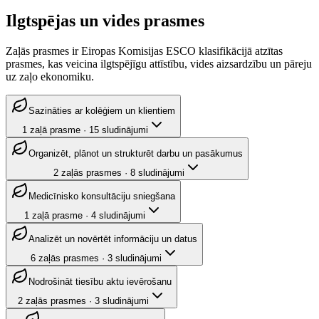
Ilgtspējas un vides prasmes
Zaļās prasmes ir Eiropas Komisijas ESCO klasifikācijā atzītas
prasmes, kas veicina ilgtspējīgu attīstību, vides aizsardzību un pāreju
uz zaļo ekonomiku.
Sazināties ar kolēģiem un klientiem
1
zaļā prasme
·
15
sludinājumi
Organizēt, plānot un strukturēt darbu un pasākumus
2
zaļās prasmes
·
8
sludinājumi
Medicīnisko konsultāciju sniegšana
1
zaļā prasme
·
4
sludinājumi
Analizēt un novērtēt informāciju un datus
6
zaļās prasmes
·
3
sludinājumi
Nodrošināt tiesību aktu ievērošanu
2
zaļās prasmes
·
3
sludinājumi