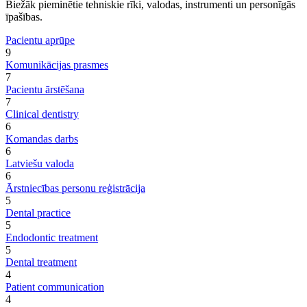
Biežāk pieminētie tehniskie rīki, valodas, instrumenti un personīgās
īpašības.
Pacientu aprūpe
9
Komunikācijas prasmes
7
Pacientu ārstēšana
7
Clinical dentistry
6
Komandas darbs
6
Latviešu valoda
6
Ārstniecības personu reģistrācija
5
Dental practice
5
Endodontic treatment
5
Dental treatment
4
Patient communication
4