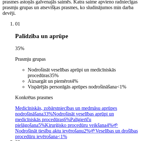
prasmes astoņās galvenajās saimēs. Katra saime apvieno radniecīgas
prasmju grupas un atsevišķas prasmes, ko sludinājumos min darba
devēji.
01
Palīdzība un aprūpe
35
%
Prasmju grupas
Nodrošināt veselības aprūpi un medicīniskās
procedūras
35
%
Aizsargāt un piemērot
4
%
Vispārējās personīgās aprūpes nodrošināšana
<1
%
Konkrētas prasmes
Medicīniskās, zobārstniecības un medmāsu aprūpes
nodrošināšana
33%
Nodrošināt veselības aprūpi un
medicīniskās procedūras
6%
Palīgierīču
pielāgošana
5%
Ķirurģisko procedūru veikšana
4%
🌱
Nodrošināt tiesību aktu ievērošanu
2%
🌱
Veselības un drošības
procedūru ievērošana
<1%