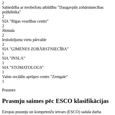
2
Sabiedrība ar ierobežotu atbildību "Daugavpils zobārstniecības
poliklīnika"
2
SIA "Rīgas veselības centrs"
2
Jūrmala
2
Ieslodzījuma vietu pārvalde
2
SIA "ĢIMENES ZOBĀRSTNIECĪBA"
1
SIA "INSLA"
1
SIA "STOMATOLOGS"
1
Valsts sociālās aprūpes centrs "Zemgale"
1
Prasmes
Prasmju saimes pēc ESCO klasifikācijas
Eiropas prasmju un kompetenču ietvars (ESCO) sadala darba