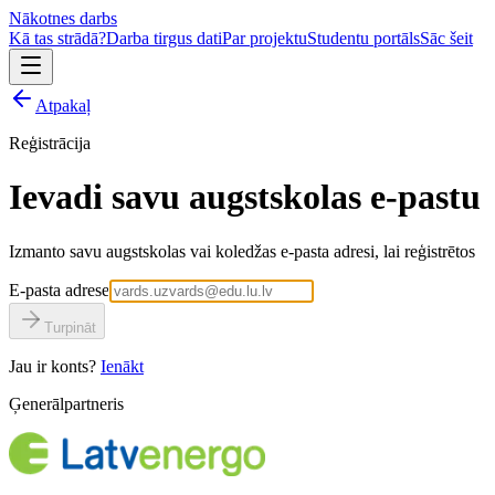
Nākotnes darbs
Kā tas strādā?
Darba tirgus dati
Par projektu
Studentu portāls
Sāc šeit
Atpakaļ
Reģistrācija
Ievadi savu augstskolas e-pastu
Izmanto savu augstskolas vai koledžas e-pasta adresi, lai reģistrētos
E-pasta adrese
Turpināt
Jau ir konts?
Ienākt
Ģenerālpartneris