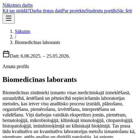
Nākotnes darbs
Kā tas strādā?
Darba tirgus dati
Par projektu
Studentu portāls
Sāc šeit
Sākums
/
Biomedicīnas laborants
Dati:
6.06.2025.
–
25.05.2026.
Amata profils
Biomedicīnas laborants
Biomedicīnas zinātnieki izmanto visas medicīniskajā izmeklēšanā,
uzraudzībā, ārstēšanā un pētniecībā nepieciešamās laboratorijas
metodes, kas ietver visu analītisko procesu izstrādi, plānošanu,
organizēšanu, piemērošanu, izvērtēšanu, interpretēšanu un
validēšanu. Viņi darbojas vairākās ekspertīzes jomās, piemēram,
hematoloģijā, mikrobioloģijā, klīniskajā imunoloģijā, citopatoloģijā,
histopatoloģijā, imūnhistoķīmijā un klīniskajā bioķīmijā. Tas prasa
tādu kvalitatīvu un kvantitatīvu laboratorijas metožu izmantošanu kā,
piemēram, attēlu analīze un digitālā patoloģija, lai sniegtu