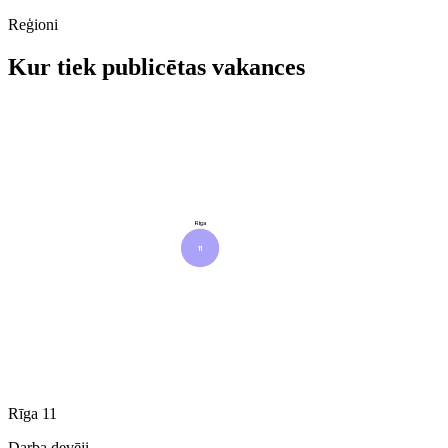
Reģioni
Kur tiek publicētas vakances
Rīga
11
Rīga
11
Darba devēji