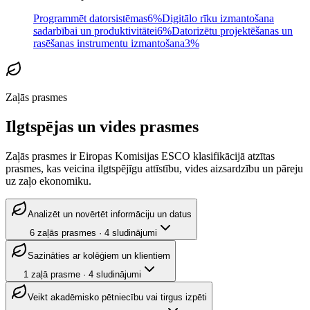
Programmēt datorsistēmas
6%
Digitālo rīku izmantošana
sadarbībai un produktivitātei
6%
Datorizētu projektēšanas un
rasēšanas instrumentu izmantošana
3%
Zaļās prasmes
Ilgtspējas un vides prasmes
Zaļās prasmes ir Eiropas Komisijas ESCO klasifikācijā atzītas
prasmes, kas veicina ilgtspējīgu attīstību, vides aizsardzību un pāreju
uz zaļo ekonomiku.
Analizēt un novērtēt informāciju un datus
6
zaļās prasmes
·
4
sludinājumi
Sazināties ar kolēģiem un klientiem
1
zaļā prasme
·
4
sludinājumi
Veikt akadēmisko pētniecību vai tirgus izpēti