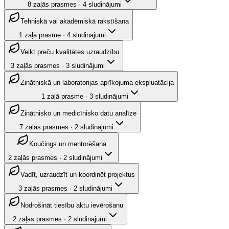
8
zaļās prasmes
·
4
sludinājumi
Tehniskā vai akadēmiskā rakstīšana
1
zaļā prasme
·
4
sludinājumi
Veikt preču kvalitātes uzraudzību
3
zaļās prasmes
·
3
sludinājumi
Zinātniskā un laboratorijas aprīkojuma ekspluatācija
1
zaļā prasme
·
3
sludinājumi
Zinātnisko un medicīnisko datu analīze
7
zaļās prasmes
·
2
sludinājumi
Koučings un mentorēšana
2
zaļās prasmes
·
2
sludinājumi
Vadīt, uzraudzīt un koordinēt projektus
3
zaļās prasmes
·
2
sludinājumi
Nodrošināt tiesību aktu ievērošanu
2
zaļās prasmes
·
2
sludinājumi