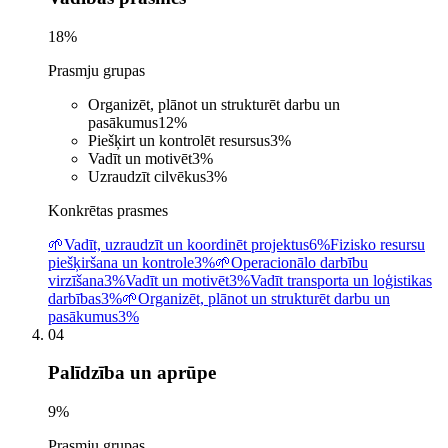
18
%
Prasmju grupas
Organizēt, plānot un strukturēt darbu un
pasākumus
12
%
Piešķirt un kontrolēt resursus
3
%
Vadīt un motivēt
3
%
Uzraudzīt cilvēkus
3
%
Konkrētas prasmes
🌱
Vadīt, uzraudzīt un koordinēt projektus
6%
Fizisko resursu
piešķiršana un kontrole
3%
🌱
Operacionālo darbību
virzīšana
3%
Vadīt un motivēt
3%
Vadīt transporta un loģistikas
darbības
3%
🌱
Organizēt, plānot un strukturēt darbu un
pasākumus
3%
04
Palīdzība un aprūpe
9
%
Prasmju grupas