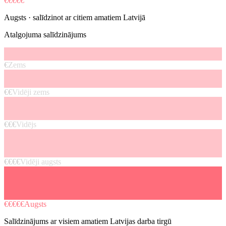
€€€€€
Augsts
· salīdzinot ar citiem amatiem Latvijā
Atalgojuma salīdzinājums
€
Zems
€€
Vidēji zems
€€€
Vidējs
€€€€
Vidēji augsts
€€€€€
Augsts
Salīdzinājums ar visiem amatiem Latvijas darba tirgū