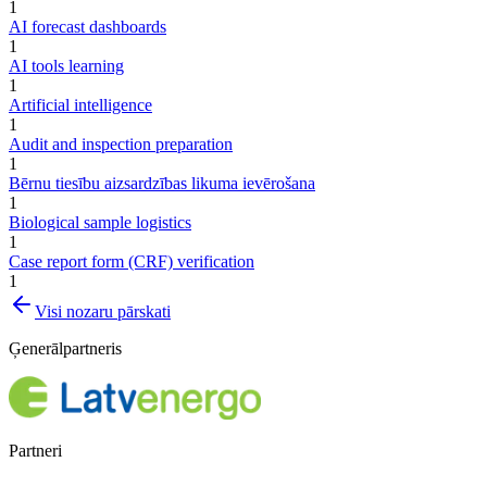
1
AI forecast dashboards
1
AI tools learning
1
Artificial intelligence
1
Audit and inspection preparation
1
Bērnu tiesību aizsardzības likuma ievērošana
1
Biological sample logistics
1
Case report form (CRF) verification
1
Visi nozaru pārskati
Ģenerālpartneris
Partneri