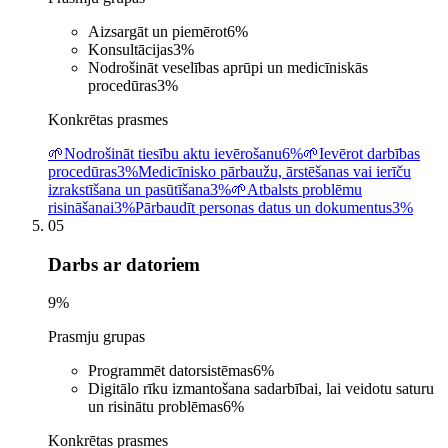
Aizsargāt un piemērot
6
%
Konsultācijas
3
%
Nodrošināt veselības aprūpi un medicīniskās
procedūras
3
%
Konkrētas prasmes
🌱
Nodrošināt tiesību aktu ievērošanu
6%
🌱
Ievērot darbības
procedūras
3%
Medicīnisko pārbaužu, ārstēšanas vai ierīču
izrakstīšana un pasūtīšana
3%
🌱
Atbalsts problēmu
risināšanai
3%
Pārbaudīt personas datus un dokumentus
3%
05
Darbs ar datoriem
9
%
Prasmju grupas
Programmēt datorsistēmas
6
%
Digitālo rīku izmantošana sadarbībai, lai veidotu saturu
un risinātu problēmas
6
%
Konkrētas prasmes