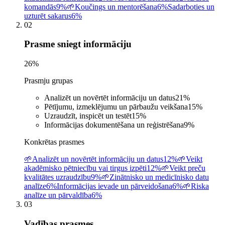
komandās
9%
🌱
Koučings un mentorēšana
6%
Sadarboties un
uzturēt sakarus
6%
02
Prasme sniegt informāciju
26
%
Prasmju grupas
Analizēt un novērtēt informāciju un datus
21
%
Pētījumu, izmeklējumu un pārbaužu veikšana
15
%
Uzraudzīt, inspicēt un testēt
15
%
Informācijas dokumentēšana un reģistrēšana
9
%
Konkrētas prasmes
🌱
Analizēt un novērtēt informāciju un datus
12%
🌱
Veikt
akadēmisko pētniecību vai tirgus izpēti
12%
🌱
Veikt preču
kvalitātes uzraudzību
9%
🌱
Zinātnisko un medicīnisko datu
analīze
6%
Informācijas ievade un pārveidošana
6%
🌱
Riska
analīze un pārvaldība
6%
03
Vadības prasmes