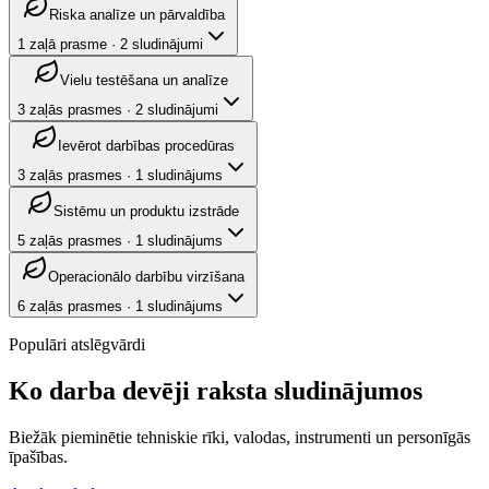
Riska analīze un pārvaldība
1
zaļā prasme
·
2
sludinājumi
Vielu testēšana un analīze
3
zaļās prasmes
·
2
sludinājumi
Ievērot darbības procedūras
3
zaļās prasmes
·
1
sludinājums
Sistēmu un produktu izstrāde
5
zaļās prasmes
·
1
sludinājums
Operacionālo darbību virzīšana
6
zaļās prasmes
·
1
sludinājums
Populāri atslēgvārdi
Ko darba devēji raksta sludinājumos
Biežāk pieminētie tehniskie rīki, valodas, instrumenti un personīgās
īpašības.