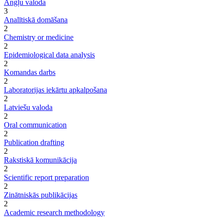
Angļu valoda
3
Analītiskā domāšana
2
Chemistry or medicine
2
Epidemiological data analysis
2
Komandas darbs
2
Laboratorijas iekārtu apkalpošana
2
Latviešu valoda
2
Oral communication
2
Publication drafting
2
Rakstiskā komunikācija
2
Scientific report preparation
2
Zinātniskās publikācijas
2
Academic research methodology