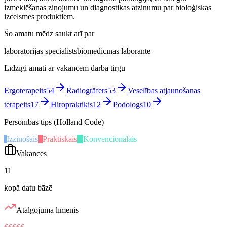
izmeklēšanas ziņojumu un diagnostikas atzinumu par bioloģiskas
izcelsmes produktiem.
Šo amatu mēdz saukt arī par
laboratorijas speciālists
biomedicīnas laborante
Līdzīgi amati ar vakancēm darba tirgū
Ergoterapeits
54
Radiogrāfers
53
Veselības atjaunošanas
terapeits
17
Hiropraktiķis
12
Podologs
10
Personības tips (Holland Code)
I
Izzinošais
P
Praktiskais
K
Konvencionālais
Vakances
11
kopā datu bāzē
Atalgojuma līmenis