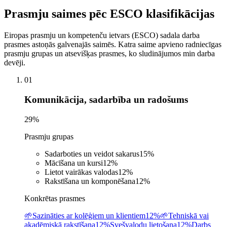
Prasmju saimes pēc ESCO klasifikācijas
Eiropas prasmju un kompetenču ietvars (ESCO) sadala darba
prasmes astoņās galvenajās saimēs. Katra saime apvieno radniecīgas
prasmju grupas un atsevišķas prasmes, ko sludinājumos min darba
devēji.
01
Komunikācija, sadarbība un radošums
29
%
Prasmju grupas
Sadarboties un veidot sakarus
15
%
Mācīšana un kursi
12
%
Lietot vairākas valodas
12
%
Rakstīšana un komponēšana
12
%
Konkrētas prasmes
🌱
Sazināties ar kolēģiem un klientiem
12%
🌱
Tehniskā vai
akadēmiskā rakstīšana
12%
Svešvalodu lietošana
12%
Darbs