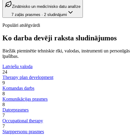
Zinātnisko un medicīnisko datu analīze
7
zaļās prasmes
·
2
sludinājumi
Populāri atslēgvārdi
Ko darba devēji raksta sludinājumos
Biežāk pieminētie tehniskie rīki, valodas, instrumenti un personīgās
īpašības.
Latviešu valoda
24
Therapy plan development
9
Komandas darbs
8
Komunikācijas prasmes
8
Datorprasmes
7
Occupational therapy
7
Starppersonu prasmes