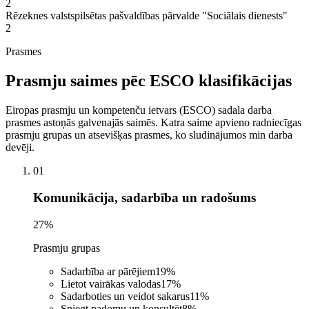
2
Rēzeknes valstspilsētas pašvaldības pārvalde "Sociālais dienests"
2
Prasmes
Prasmju saimes pēc ESCO klasifikācijas
Eiropas prasmju un kompetenču ietvars (ESCO) sadala darba
prasmes astoņās galvenajās saimēs. Katra saime apvieno radniecīgas
prasmju grupas un atsevišķas prasmes, ko sludinājumos min darba
devēji.
01
Komunikācija, sadarbība un radošums
27
%
Prasmju grupas
Sadarbība ar pārējiem
19
%
Lietot vairākas valodas
17
%
Sadarboties un veidot sakarus
11
%
Sniegt padomu un konsultēt
8
%