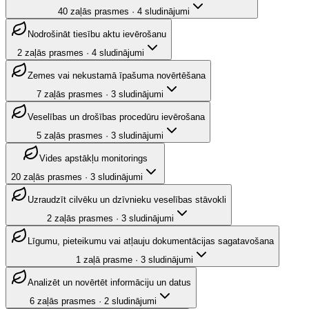
40
zaļās prasmes
·
4
sludinājumi
Nodrošināt tiesību aktu ievērošanu
2
zaļās prasmes
·
4
sludinājumi
Zemes vai nekustamā īpašuma novērtēšana
7
zaļās prasmes
·
3
sludinājumi
Veselības un drošības procedūru ievērošana
5
zaļās prasmes
·
3
sludinājumi
Vides apstākļu monitorings
20
zaļās prasmes
·
3
sludinājumi
Uzraudzīt cilvēku un dzīvnieku veselības stāvokli
2
zaļās prasmes
·
3
sludinājumi
Līgumu, pieteikumu vai atļauju dokumentācijas sagatavošana
1
zaļā prasme
·
3
sludinājumi
Analizēt un novērtēt informāciju un datus
6
zaļās prasmes
·
2
sludinājumi