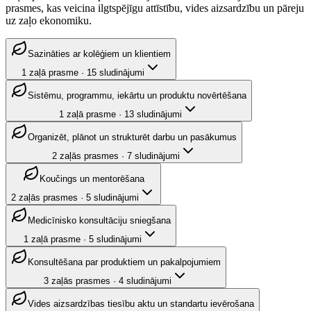
prasmes, kas veicina ilgtspējīgu attīstību, vides aizsardzību un pāreju
uz zaļo ekonomiku.
Sazināties ar kolēģiem un klientiem
1
zaļā prasme
·
15
sludinājumi
Sistēmu, programmu, iekārtu un produktu novērtēšana
1
zaļā prasme
·
13
sludinājumi
Organizēt, plānot un strukturēt darbu un pasākumus
2
zaļās prasmes
·
7
sludinājumi
Koučings un mentorēšana
2
zaļās prasmes
·
5
sludinājumi
Medicīnisko konsultāciju sniegšana
1
zaļā prasme
·
5
sludinājumi
Konsultēšana par produktiem un pakalpojumiem
3
zaļās prasmes
·
4
sludinājumi
Vides aizsardzības tiesību aktu un standartu ievērošana