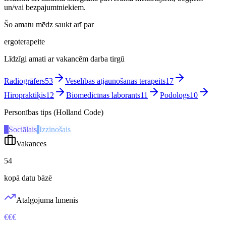
un/vai bezpajumtniekiem.
Šo amatu mēdz saukt arī par
ergoterapeite
Līdzīgi amati ar vakancēm darba tirgū
Radiogrāfers
53
Veselības atjaunošanas terapeits
17
Hiropraktiķis
12
Biomedicīnas laborants
11
Podologs
10
Personības tips (Holland Code)
S
Sociālais
I
Izzinošais
Vakances
54
kopā datu bāzē
Atalgojuma līmenis
€€€