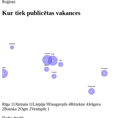
Reģioni
Kur tiek publicētas vakances
Ventspils
Jūrmala
Rīga
11
Ogre
11
2
Jelgava
Liepāja
Rēzekne
2
Bauska
4
9
2
Daugavpils
4
Rīga
11
Jūrmala
11
Liepāja
9
Daugavpils
4
Rēzekne
4
Jelgava
2
Bauska
2
Ogre
2
Ventspils
1
Darba devēji