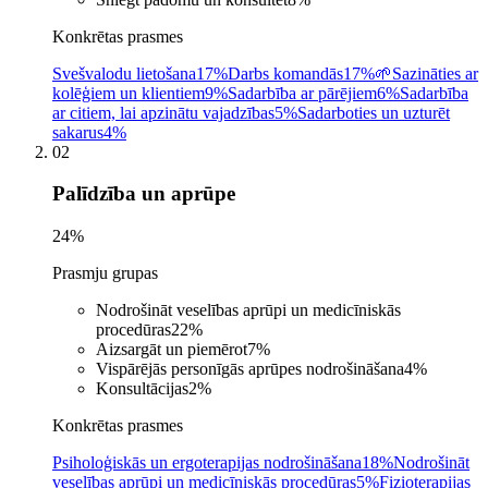
Konkrētas prasmes
Svešvalodu lietošana
17%
Darbs komandās
17%
🌱
Sazināties ar
kolēģiem un klientiem
9%
Sadarbība ar pārējiem
6%
Sadarbība
ar citiem, lai apzinātu vajadzības
5%
Sadarboties un uzturēt
sakarus
4%
02
Palīdzība un aprūpe
24
%
Prasmju grupas
Nodrošināt veselības aprūpi un medicīniskās
procedūras
22
%
Aizsargāt un piemērot
7
%
Vispārējās personīgās aprūpes nodrošināšana
4
%
Konsultācijas
2
%
Konkrētas prasmes
Psiholoģiskās un ergoterapijas nodrošināšana
18%
Nodrošināt
veselības aprūpi un medicīniskās procedūras
5%
Fizioterapijas