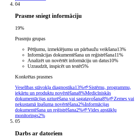
04
Prasme sniegt informāciju
19
%
Prasmju grupas
Pētījumu, izmeklējumu un pārbaužu veikšana
13
%
Informācijas dokumentēšana un reģistrēšana
11
%
Analizēt un novērtēt informāciju un datus
10
%
Uzraudzīt, inspicēt un testēt
5
%
Konkrētas prasmes
Veselības stāvokļa diagnostika
13%
🌱
Sistēmu, programmu,
iekārtu un produktu novērtēšana
8%
Medicīniskās
dokumentācijas uzturēšana vai sagatavošana
8%
🌱
Zemes vai
nekustamā īpašuma novērtēšana
2%
Informācijas
dokumentēšana un reģistrēšana
2%
🌱
Vides apstākļu
monitorings
2%
05
Darbs ar datoriem