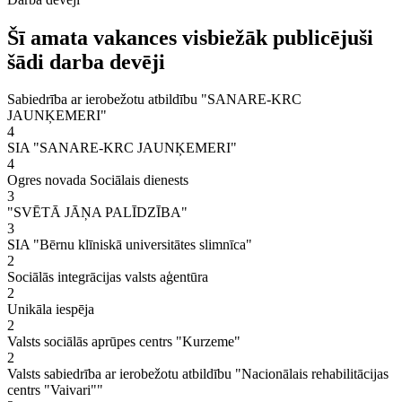
Šī amata vakances visbiežāk publicējuši
šādi darba devēji
Sabiedrība ar ierobežotu atbildību "SANARE-KRC
JAUNĶEMERI"
4
SIA "SANARE-KRC JAUNĶEMERI"
4
Ogres novada Sociālais dienests
3
"SVĒTĀ JĀŅA PALĪDZĪBA"
3
SIA "Bērnu klīniskā universitātes slimnīca"
2
Sociālās integrācijas valsts aģentūra
2
Unikāla iespēja
2
Valsts sociālās aprūpes centrs "Kurzeme"
2
Valsts sabiedrība ar ierobežotu atbildību "Nacionālais rehabilitācijas
centrs "Vaivari""