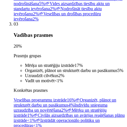
nodrošināšana
5%
🌱
Vides aizsardzības tiesību aktu un
standartu ievērošana
2%
🌱
Nodrošināt tiesību aktu
ievērošanu
2%
🌱
Veselības un drošības procedūru
ievērošana
2%
03
Vadības prasmes
20
%
Prasmju grupas
Mērķu un stratēģiju izstrāde
17
%
Organizēt, plānot un strukturēt darbu un pasākumus
5
%
Uzraudzīt cilvēkus
2
%
Vadīt un motivēt
<1
%
Konkrētas prasmes
Veselības programmu izstrāde
16%
🌱
Organizēt, plānot un
strukturēt darbu un pasākumus
4%
Indivīdu snieguma
uzraudzība un novērtēšana
2%
🌱
Mērķu un stratēģiju
izstrāde
1%
🌱
Civilās aizsardzības un avārijas reaģēšanas plānu
izstrāde
<1%
🌱
Izstrādāt operacionālo politiku un
procedūras
<1%