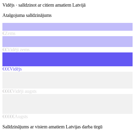
Vidējs
· salīdzinot ar citiem amatiem Latvijā
Atalgojuma salīdzinājums
€
Zems
€€
Vidēji zems
€€€
Vidējs
€€€€
Vidēji augsts
€€€€€
Augsts
Salīdzinājums ar visiem amatiem Latvijas darba tirgū