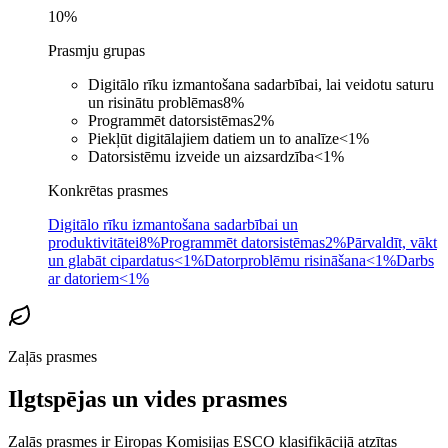
10
%
Prasmju grupas
Digitālo rīku izmantošana sadarbībai, lai veidotu saturu
un risinātu problēmas
8
%
Programmēt datorsistēmas
2
%
Piekļūt digitālajiem datiem un to analīze
<1
%
Datorsistēmu izveide un aizsardzība
<1
%
Konkrētas prasmes
Digitālo rīku izmantošana sadarbībai un
produktivitātei
8%
Programmēt datorsistēmas
2%
Pārvaldīt, vākt
un glabāt cipardatus
<1%
Datorproblēmu risināšana
<1%
Darbs
ar datoriem
<1%
Zaļās prasmes
Ilgtspējas un vides prasmes
Zaļās prasmes ir Eiropas Komisijas ESCO klasifikācijā atzītas