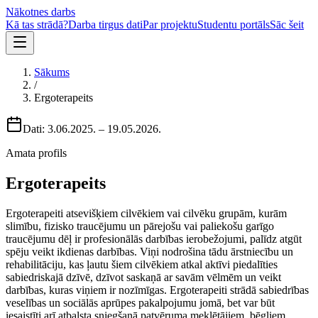
Nākotnes darbs
Kā tas strādā?
Darba tirgus dati
Par projektu
Studentu portāls
Sāc šeit
Sākums
/
Ergoterapeits
Dati:
3.06.2025.
–
19.05.2026.
Amata profils
Ergoterapeits
Ergoterapeiti atsevišķiem cilvēkiem vai cilvēku grupām, kurām
slimību, fizisko traucējumu un pārejošu vai paliekošu garīgo
traucējumu dēļ ir profesionālās darbības ierobežojumi, palīdz atgūt
spēju veikt ikdienas darbības. Viņi nodrošina tādu ārstniecību un
rehabilitāciju, kas ļautu šiem cilvēkiem atkal aktīvi piedalīties
sabiedriskajā dzīvē, dzīvot saskaņā ar savām vēlmēm un veikt
darbības, kuras viņiem ir nozīmīgas. Ergoterapeiti strādā sabiedrības
veselības un sociālās aprūpes pakalpojumu jomā, bet var būt
iesaistīti arī atbalsta sniegšanā patvēruma meklētājiem, bēgļiem