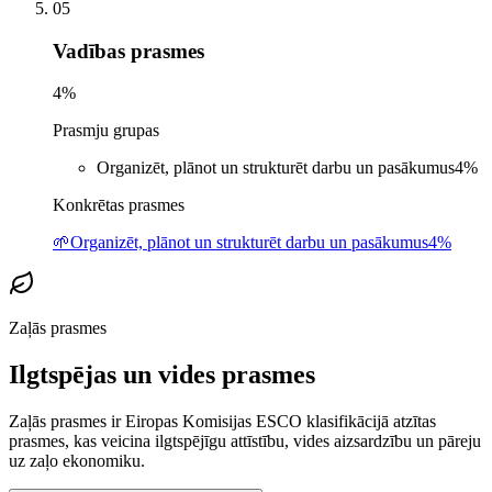
05
Vadības prasmes
4
%
Prasmju grupas
Organizēt, plānot un strukturēt darbu un pasākumus
4
%
Konkrētas prasmes
🌱
Organizēt, plānot un strukturēt darbu un pasākumus
4%
Zaļās prasmes
Ilgtspējas un vides prasmes
Zaļās prasmes ir Eiropas Komisijas ESCO klasifikācijā atzītas
prasmes, kas veicina ilgtspējīgu attīstību, vides aizsardzību un pāreju
uz zaļo ekonomiku.