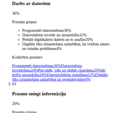
Darbs ar datoriem
36
%
Prasmju grupas
Programmēt datorsistēmas
36
%
Datorsistēmu izveide un aizsardzība
32
%
Piekļūt digitālajiem datiem un to analīze
20
%
Digitālo rīku izmantošana sadarbībai, lai veidotu saturu
un risinātu problēmas
4
%
Konkrētas prasmes
Programmēt datorsistēmas
36%
Datorsistēmu
izveidošana
24%
Pārvaldīt, vākt un glabāt cipardatus
20%
Ikt
ierīču aizsardzība
16%
Datorproblēmu risināšana
12%
Digitālo
rīku izmantošana sadarbībai un produktivitātei
4%
03
Prasme sniegt informāciju
20
%
Prasmju grupas