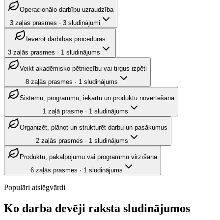
Operacionālo darbību uzraudzība
3
zaļās prasmes
·
3
sludinājumi
Ievērot darbības procedūras
3
zaļās prasmes
·
1
sludinājums
Veikt akadēmisko pētniecību vai tirgus izpēti
8
zaļās prasmes
·
1
sludinājums
Sistēmu, programmu, iekārtu un produktu novērtēšana
1
zaļā prasme
·
1
sludinājums
Organizēt, plānot un strukturēt darbu un pasākumus
2
zaļās prasmes
·
1
sludinājums
Produktu, pakalpojumu vai programmu virzīšana
6
zaļās prasmes
·
1
sludinājums
Populāri atslēgvārdi
Ko darba devēji raksta sludinājumos