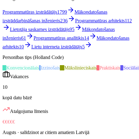
Programmatūras izstrādātājs
1799
Mākoņdatošanas
izstrāddarbināšanas inženieris
236
Programmatūras arhitekts
112
Lietotāja saskarnes izstrādātājs
95
Mākoņdatošanas
inženieris
61
Programmatūras analītiķis
14
Mākoņdatošanas
arhitekts
10
Lietu interneta izstrādātājs
5
Personības tips (Holland Code)
K
Konvencionālais
I
Izzinošais
M
Mākslinieciskais
P
Praktiskais
S
Sociālai
Vakances
10
kopā datu bāzē
Atalgojuma līmenis
€€€€€
Augsts
· salīdzinot ar citiem amatiem Latvijā