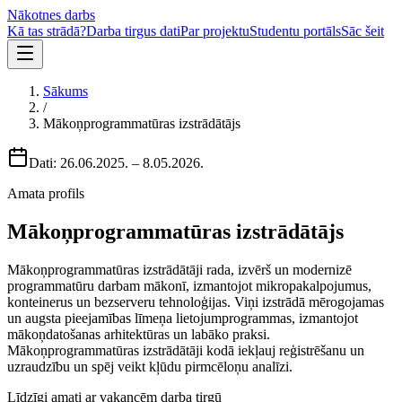
Nākotnes darbs
Kā tas strādā?
Darba tirgus dati
Par projektu
Studentu portāls
Sāc šeit
Sākums
/
Mākoņprogrammatūras izstrādātājs
Dati:
26.06.2025.
–
8.05.2026.
Amata profils
Mākoņprogrammatūras izstrādātājs
Mākoņprogrammatūras izstrādātāji rada, izvērš un modernizē
programmatūru darbam mākonī, izmantojot mikropakalpojumus,
konteinerus un bezserveru tehnoloģijas. Viņi izstrādā mērogojamas
un augsta pieejamības līmeņa lietojumprogrammas, izmantojot
mākoņdatošanas arhitektūras un labāko praksi.
Mākoņprogrammatūras izstrādātāji kodā iekļauj reģistrēšanu un
uzraudzību un spēj veikt kļūdu pirmcēloņu analīzi.
Līdzīgi amati ar vakancēm darba tirgū