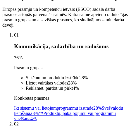
Eiropas prasmju un kompetenču ietvars (ESCO) sadala darba
prasmes astoņās galvenajās saimēs. Katra saime apvieno radniecīgas
prasmju grupas un atsevišķas prasmes, ko sludinājumos min darba
devēji.
01
Komunikācija, sadarbība un radošums
36
%
Prasmju grupas
Sistēmu un produktu izstrāde
28
%
Lietot vairākas valodas
28
%
Reklamēt, pārdot un pirkt
4
%
Konkrētas prasmes
Ikt sistēmu vai lietojumprogrammu izstrāde
28%
Svešvalodu
lietošana
28%
🌱
Produktu, pakalpojumu vai programmu
virzīšana
4%
02