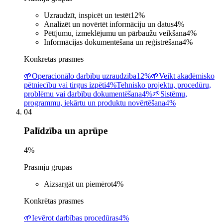
Uzraudzīt, inspicēt un testēt
12
%
Analizēt un novērtēt informāciju un datus
4
%
Pētījumu, izmeklējumu un pārbaužu veikšana
4
%
Informācijas dokumentēšana un reģistrēšana
4
%
Konkrētas prasmes
🌱
Operacionālo darbību uzraudzība
12%
🌱
Veikt akadēmisko
pētniecību vai tirgus izpēti
4%
Tehnisko projektu, procedūru,
problēmu vai darbību dokumentēšana
4%
🌱
Sistēmu,
programmu, iekārtu un produktu novērtēšana
4%
04
Palīdzība un aprūpe
4
%
Prasmju grupas
Aizsargāt un piemērot
4
%
Konkrētas prasmes
🌱
Ievērot darbības procedūras
4%