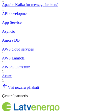
1
Apache Kafka (or message brokers)
1
API development
1
App Service
1
Asyncio
1
Aurora DB
1
AWS cloud services
1
AWS Lambda
1
AWS/GCP/Azure
1
Azure
1
Visi nozaru pārskati
Ģenerālpartneris