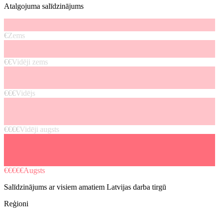
Atalgojuma salīdzinājums
€
Zems
€€
Vidēji zems
€€€
Vidējs
€€€€
Vidēji augsts
€€€€€
Augsts
Salīdzinājums ar visiem amatiem Latvijas darba tirgū
Reģioni