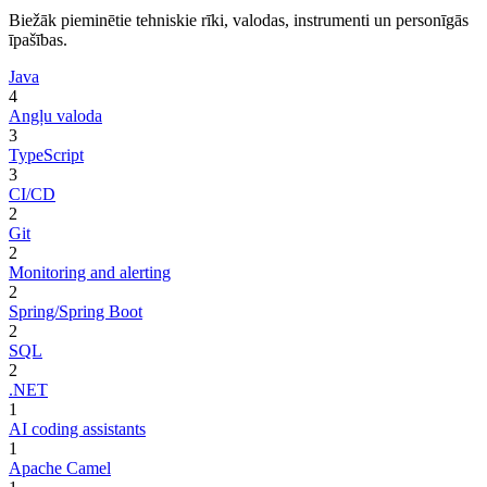
Biežāk pieminētie tehniskie rīki, valodas, instrumenti un personīgās
īpašības.
Java
4
Angļu valoda
3
TypeScript
3
CI/CD
2
Git
2
Monitoring and alerting
2
Spring/Spring Boot
2
SQL
2
.NET
1
AI coding assistants
1
Apache Camel