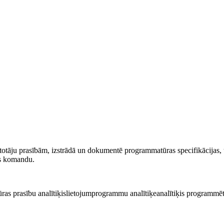
ietotāju prasībām, izstrādā un dokumentē programmatūras specifikācijas, 
es komandu.
as prasību analītiķis
lietojumprogrammu analītiķe
analītiķis programmēt