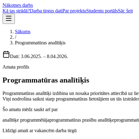
Nākotnes darbs
Kā tas strādā?
Darba tirgus dati
Par projektu
Studentu portāls
Sāc šeit
Sākums
/
Programmatūras analītiķis
Dati:
3.06.2025.
–
8.04.2026.
Amata profils
Programmatūras analītiķis
Programmatūras analītiķi izdibina un nosaka prioritātes attiecībā uz l
Viņi nodrošina saikni starp programmatūras lietotājiem un tās izstrād
Šo amatu mēdz saukt arī par
analītiķe programmētāja
programmatūras prasību analītiķe
programmatūr
Līdzīgi amati ar vakancēm darba tirgū