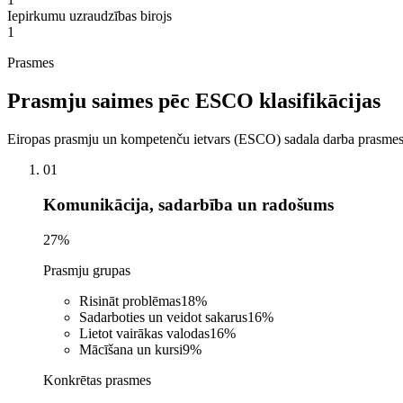
Iepirkumu uzraudzības birojs
1
Prasmes
Prasmju saimes pēc ESCO klasifikācijas
Eiropas prasmju un kompetenču ietvars (ESCO) sadala darba prasmes a
01
Komunikācija, sadarbība un radošums
27
%
Prasmju grupas
Risināt problēmas
18
%
Sadarboties un veidot sakarus
16
%
Lietot vairākas valodas
16
%
Mācīšana un kursi
9
%
Konkrētas prasmes