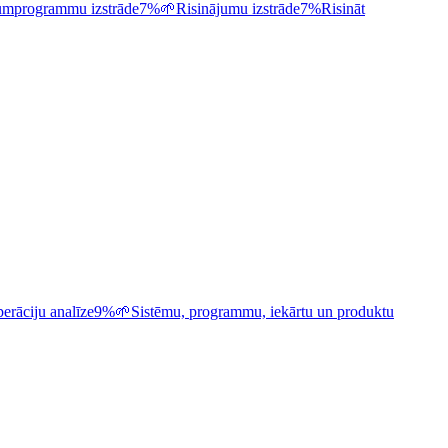
ojumprogrammu izstrāde
7%
🌱
Risinājumu izstrāde
7%
Risināt
erāciju analīze
9%
🌱
Sistēmu, programmu, iekārtu un produktu