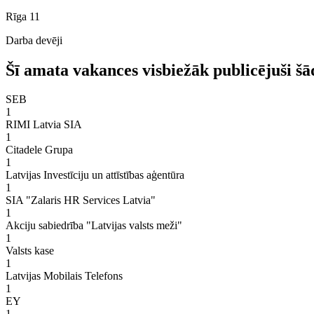
Rīga
11
Darba devēji
Šī amata vakances visbiežāk publicējuši šā
SEB
1
RIMI Latvia SIA
1
Citadele Grupa
1
Latvijas Investīciju un attīstības aģentūra
1
SIA "Zalaris HR Services Latvia"
1
Akciju sabiedrība "Latvijas valsts meži"
1
Valsts kase
1
Latvijas Mobilais Telefons
1
EY
1