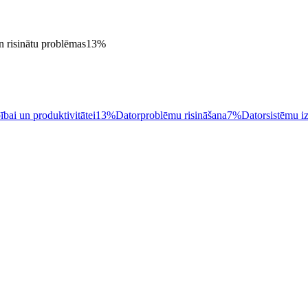
un risinātu problēmas
13
%
ībai un produktivitātei
13%
Datorproblēmu risināšana
7%
Datorsistēmu i