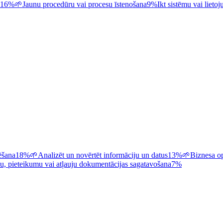
16%
🌱
Jaunu procedūru vai procesu īstenošana
9%
Ikt sistēmu vai liet
ēšana
18%
🌱
Analizēt un novērtēt informāciju un datus
13%
🌱
Biznesa op
, pieteikumu vai atļauju dokumentācijas sagatavošana
7%