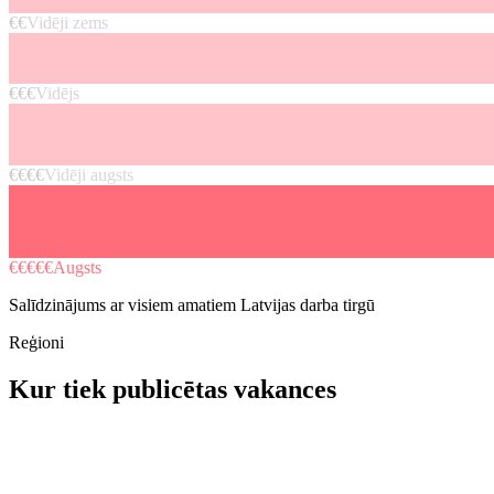
€€
Vidēji zems
€€€
Vidējs
€€€€
Vidēji augsts
€€€€€
Augsts
Salīdzinājums ar visiem amatiem Latvijas darba tirgū
Reģioni
Kur tiek publicētas vakances