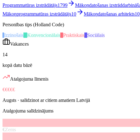
Programmatūras izstrādātājs
1799
Mākoņdatošanas izstrāddarbināša
Mākoņprogrammatūras izstrādātājs
10
Mākoņdatošanas arhitekts
10
Personības tips (Holland Code)
I
Izzinošais
K
Konvencionālais
P
Praktiskais
S
Sociālais
Vakances
14
kopā datu bāzē
Atalgojuma līmenis
€€€€€
Augsts
· salīdzinot ar citiem amatiem Latvijā
Atalgojuma salīdzinājums
€
Zems