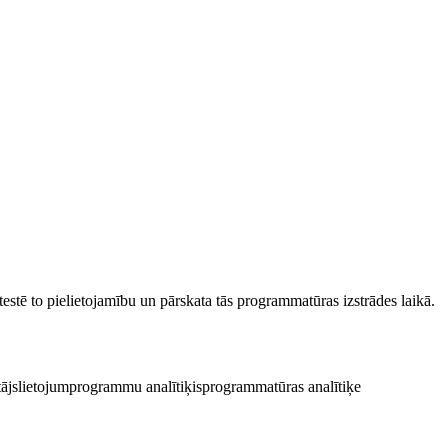
testē to pielietojamību un pārskata tās programmatūras izstrādes laikā.
ājs
lietojumprogrammu analītiķis
programmatūras analītiķe