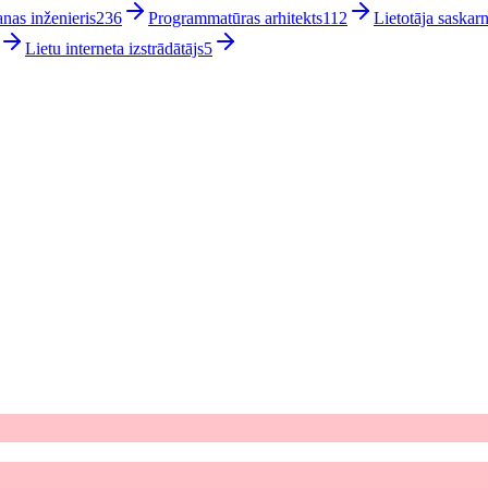
nas inženieris
236
Programmatūras arhitekts
112
Lietotāja saskarn
Lietu interneta izstrādātājs
5