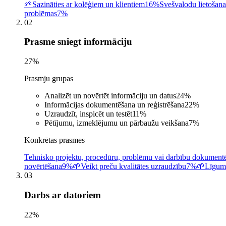
🌱
Sazināties ar kolēģiem un klientiem
16%
Svešvalodu lietošana
problēmas
7%
02
Prasme sniegt informāciju
27
%
Prasmju grupas
Analizēt un novērtēt informāciju un datus
24
%
Informācijas dokumentēšana un reģistrēšana
22
%
Uzraudzīt, inspicēt un testēt
11
%
Pētījumu, izmeklējumu un pārbaužu veikšana
7
%
Konkrētas prasmes
Tehnisko projektu, procedūru, problēmu vai darbību dokument
novērtēšana
9%
🌱
Veikt preču kvalitātes uzraudzību
7%
🌱
Līgumu
03
Darbs ar datoriem
22
%