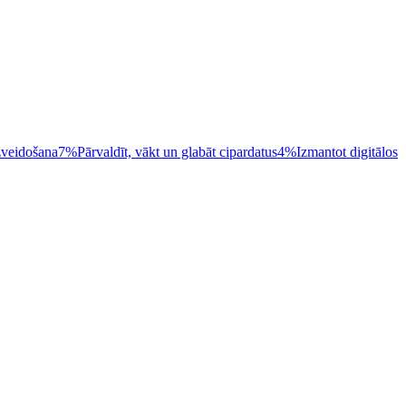
zveidošana
7%
Pārvaldīt, vākt un glabāt cipardatus
4%
Izmantot digitālos