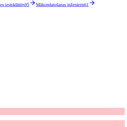
es izstrādātājs
95
Mākoņdatošanas inženieris
61