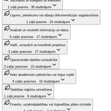
Sazināties ar kolēģiem un klientiem
1
zaļā prasme
·
38
sludinājumi
Līgumu, pieteikumu vai atļauju dokumentācijas sagatavošana
1
zaļā prasme
·
24
sludinājumi
Analizēt un novērtēt informāciju un datus
6
zaļās prasmes
·
17
sludinājumi
Vadīt, uzraudzīt un koordinēt projektus
3
zaļās prasmes
·
17
sludinājumi
Operacionālo darbību uzraudzība
3
zaļās prasmes
·
15
sludinājumi
Veikt akadēmisko pētniecību vai tirgus izpēti
8
zaļās prasmes
·
10
sludinājumi
Darbības reģistru uzturēšana
1
zaļā prasme
·
9
sludinājumi
Finanšu, uzņēmējdarbības vai tirgvedības plānu izstrāde