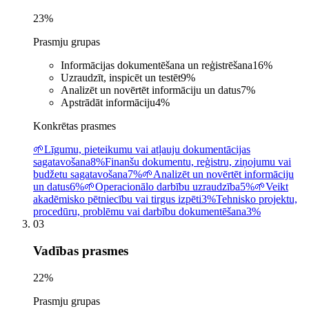
23
%
Prasmju grupas
Informācijas dokumentēšana un reģistrēšana
16
%
Uzraudzīt, inspicēt un testēt
9
%
Analizēt un novērtēt informāciju un datus
7
%
Apstrādāt informāciju
4
%
Konkrētas prasmes
🌱
Līgumu, pieteikumu vai atļauju dokumentācijas
sagatavošana
8%
Finanšu dokumentu, reģistru, ziņojumu vai
budžetu sagatavošana
7%
🌱
Analizēt un novērtēt informāciju
un datus
6%
🌱
Operacionālo darbību uzraudzība
5%
🌱
Veikt
akadēmisko pētniecību vai tirgus izpēti
3%
Tehnisko projektu,
procedūru, problēmu vai darbību dokumentēšana
3%
03
Vadības prasmes
22
%
Prasmju grupas