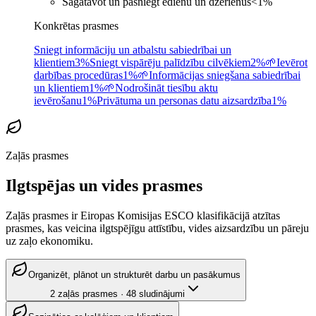
Sagatavot un pasniegt ēdienu un dzērienus
<1
%
Konkrētas prasmes
Sniegt informāciju un atbalstu sabiedrībai un
klientiem
3%
Sniegt vispārēju palīdzību cilvēkiem
2%
🌱
Ievērot
darbības procedūras
1%
🌱
Informācijas sniegšana sabiedrībai
un klientiem
1%
🌱
Nodrošināt tiesību aktu
ievērošanu
1%
Privātuma un personas datu aizsardzība
1%
Zaļās prasmes
Ilgtspējas un vides prasmes
Zaļās prasmes ir Eiropas Komisijas ESCO klasifikācijā atzītas
prasmes, kas veicina ilgtspējīgu attīstību, vides aizsardzību un pāreju
uz zaļo ekonomiku.
Organizēt, plānot un strukturēt darbu un pasākumus
2
zaļās prasmes
·
48
sludinājumi