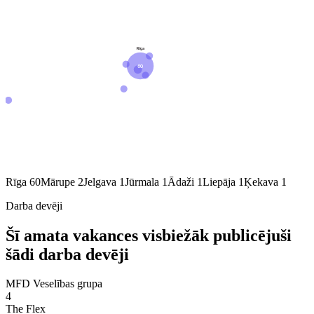
Rīga
60
Rīga
60
Mārupe
2
Jelgava
1
Jūrmala
1
Ādaži
1
Liepāja
1
Ķekava
1
Darba devēji
Šī amata vakances visbiežāk publicējuši
šādi darba devēji
MFD Veselības grupa
4
The Flex