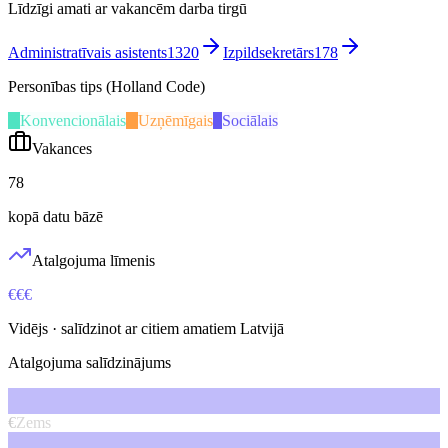
Līdzīgi amati ar vakancēm darba tirgū
Administratīvais asistents
1320
Izpildsekretārs
178
Personības tips (Holland Code)
K
Konvencionālais
U
Uzņēmīgais
S
Sociālais
Vakances
78
kopā datu bāzē
Atalgojuma līmenis
€€€
Vidējs
· salīdzinot ar citiem amatiem Latvijā
Atalgojuma salīdzinājums
€
Zems