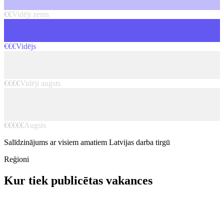
€€
Vidēji zems
€€€
Vidējs
€€€€
Vidēji augsts
€€€€€
Augsts
Salīdzinājums ar visiem amatiem Latvijas darba tirgū
Reģioni
Kur tiek publicētas vakances