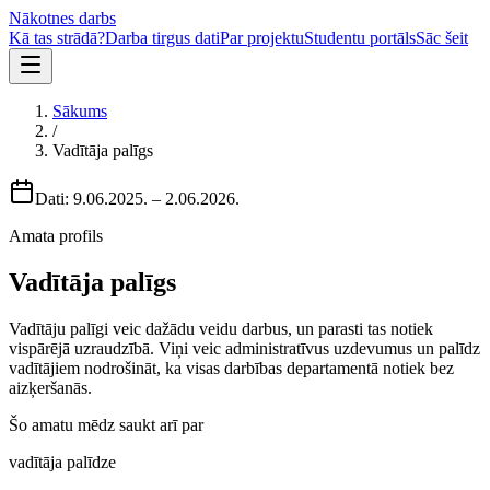
Nākotnes darbs
Kā tas strādā?
Darba tirgus dati
Par projektu
Studentu portāls
Sāc šeit
Sākums
/
Vadītāja palīgs
Dati:
9.06.2025.
–
2.06.2026.
Amata profils
Vadītāja palīgs
Vadītāju palīgi veic dažādu veidu darbus, un parasti tas notiek
vispārējā uzraudzībā. Viņi veic administratīvus uzdevumus un palīdz
vadītājiem nodrošināt, ka visas darbības departamentā notiek bez
aizķeršanās.
Šo amatu mēdz saukt arī par
vadītāja palīdze