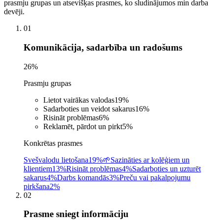
prasmju grupas un atsevišķas prasmes, ko sludinājumos min darba
devēji.
01
Komunikācija, sadarbība un radošums
26
%
Prasmju grupas
Lietot vairākas valodas
19
%
Sadarboties un veidot sakarus
16
%
Risināt problēmas
6
%
Reklamēt, pārdot un pirkt
5
%
Konkrētas prasmes
Svešvalodu lietošana
19%
🌱
Sazināties ar kolēģiem un
klientiem
13%
Risināt problēmas
4%
Sadarboties un uzturēt
sakarus
4%
Darbs komandās
3%
Preču vai pakalpojumu
pirkšana
2%
02
Prasme sniegt informāciju