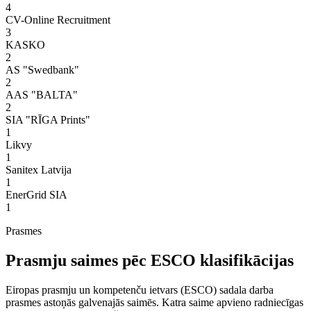
4
CV-Online Recruitment
3
KASKO
2
AS "Swedbank"
2
AAS "BALTA"
2
SIA "RĪGA Prints"
1
Likvy
1
Sanitex Latvija
1
EnerGrid SIA
1
Prasmes
Prasmju saimes pēc ESCO klasifikācijas
Eiropas prasmju un kompetenču ietvars (ESCO) sadala darba
prasmes astoņās galvenajās saimēs. Katra saime apvieno radniecīgas