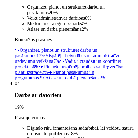
Organizēt, plānot un strukturēt darbu un
pasākumus
20
%
Veikt administratīvās darbības
8
%
Mērķu un stratēģiju izstrāde
4
%
Atlase un darbā pieņemšana
2
%
Konkrētas prasmes
🌱
Organizēt, plānot un strukturēt darbu un
pasākumus
17%
Vispārēju lietvedības un administratīvu
uzdevumu veikšana
7%
🌱
Vadīt, uzraudzīt un koordinēt
projektus
6%
🌱
Finanšu, uzņēmējdarbības vai tirgvedības
plānu izstrāde
2%
🌱
Plānot pasākumus un
programmas
2%
Atlase un darbā pieņemšana
2%
04
Darbs ar datoriem
19
%
Prasmju grupas
Digitālo rīku izmantošana sadarbībai, lai veidotu saturu
un risinātu problēmas
18
%