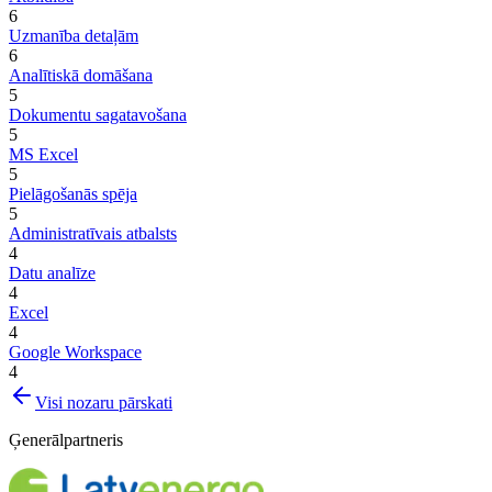
6
Uzmanība detaļām
6
Analītiskā domāšana
5
Dokumentu sagatavošana
5
MS Excel
5
Pielāgošanās spēja
5
Administratīvais atbalsts
4
Datu analīze
4
Excel
4
Google Workspace
4
Visi nozaru pārskati
Ģenerālpartneris