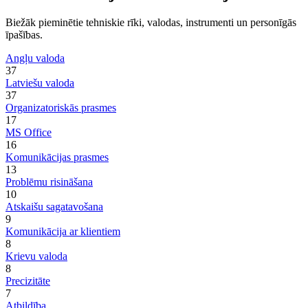
Biežāk pieminētie tehniskie rīki, valodas, instrumenti un personīgās
īpašības.
Angļu valoda
37
Latviešu valoda
37
Organizatoriskās prasmes
17
MS Office
16
Komunikācijas prasmes
13
Problēmu risināšana
10
Atskaišu sagatavošana
9
Komunikācija ar klientiem
8
Krievu valoda
8
Precizitāte
7
Atbildība