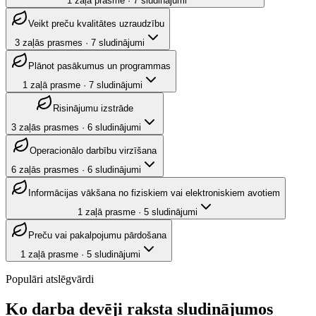
1
zaļā prasme
·
7
sludinājumi
Veikt preču kvalitātes uzraudzību
3
zaļās prasmes
·
7
sludinājumi
Plānot pasākumus un programmas
1
zaļā prasme
·
7
sludinājumi
Risinājumu izstrāde
3
zaļās prasmes
·
6
sludinājumi
Operacionālo darbību virzīšana
6
zaļās prasmes
·
6
sludinājumi
Informācijas vākšana no fiziskiem vai elektroniskiem avotiem
1
zaļā prasme
·
5
sludinājumi
Preču vai pakalpojumu pārdošana
1
zaļā prasme
·
5
sludinājumi
Populāri atslēgvārdi
Ko darba devēji raksta sludinājumos