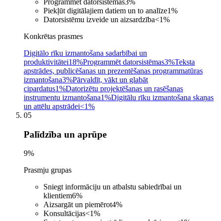
Programmēt datorsistēmas
3
%
Piekļūt digitālajiem datiem un to analīze
1
%
Datorsistēmu izveide un aizsardzība
<1
%
Konkrētas prasmes
Digitālo rīku izmantošana sadarbībai un
produktivitātei
18%
Programmēt datorsistēmas
3%
Teksta
apstrādes, publicēšanas un prezentēšanas programmatūras
izmantošana
3%
Pārvaldīt, vākt un glabāt
cipardatus
1%
Datorizētu projektēšanas un rasēšanas
instrumentu izmantošana
1%
Digitālu rīku izmantošana skaņas
un attēlu apstrādei
<1%
05
Palīdzība un aprūpe
9
%
Prasmju grupas
Sniegt informāciju un atbalstu sabiedrībai un
klientiem
6
%
Aizsargāt un piemērot
4
%
Konsultācijas
<1
%