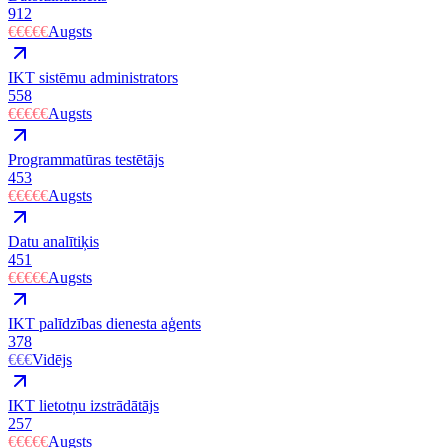
912
€€€€€
Augsts
IKT sistēmu administrators
558
€€€€€
Augsts
Programmatūras testētājs
453
€€€€€
Augsts
Datu analītiķis
451
€€€€€
Augsts
IKT palīdzības dienesta aģents
378
€€€
Vidējs
IKT lietotņu izstrādātājs
257
€€€€€
Augsts