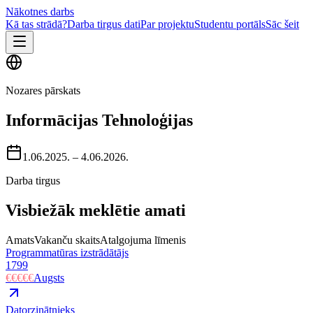
Nākotnes darbs
Kā tas strādā?
Darba tirgus dati
Par projektu
Studentu portāls
Sāc šeit
Nozares pārskats
Informācijas Tehnoloģijas
1.06.2025.
–
4.06.2026.
Darba tirgus
Visbiežāk meklētie amati
Amats
Vakanču skaits
Atalgojuma līmenis
Programmatūras izstrādātājs
1799
€€€€€
Augsts
Datorzinātnieks