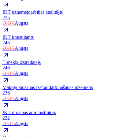
IKT uzņēmējdarbības analītiķis
255
€€€€€
Augsts
IKT konsultants
246
€€€€€
Augsts
Tīmekļa izstrādātājs
246
€€€€€
Augsts
Mākoņdatošanas izstrāddarbināšanas inženieris
236
€€€€€
Augsts
IKT drošības administrators
222
€€€€€
Augsts