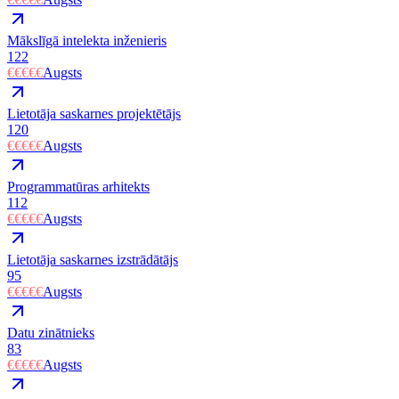
Mākslīgā intelekta inženieris
122
€€€€€
Augsts
Lietotāja saskarnes projektētājs
120
€€€€€
Augsts
Programmatūras arhitekts
112
€€€€€
Augsts
Lietotāja saskarnes izstrādātājs
95
€€€€€
Augsts
Datu zinātnieks
83
€€€€€
Augsts