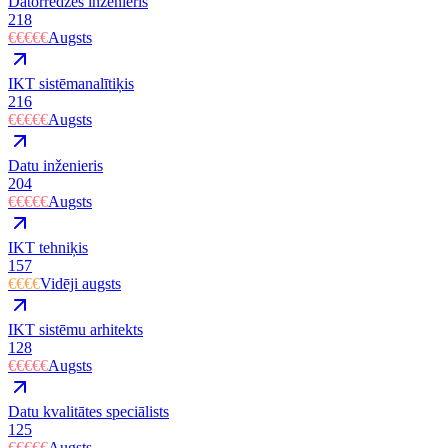
Datorredzes inženieris
218
€€€€€
Augsts
IKT sistēmanalītiķis
216
€€€€€
Augsts
Datu inženieris
204
€€€€€
Augsts
IKT tehniķis
157
€€€€
Vidēji augsts
IKT sistēmu arhitekts
128
€€€€€
Augsts
Datu kvalitātes speciālists
125
€€€€€
Augsts