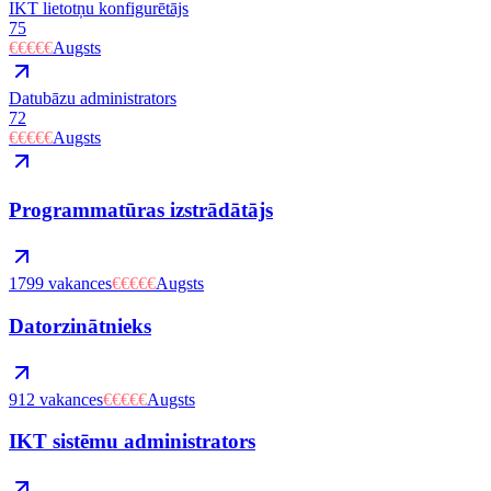
IKT lietotņu konfigurētājs
75
€€€€€
Augsts
Datubāzu administrators
72
€€€€€
Augsts
Programmatūras izstrādātājs
1799
vakances
€€€€€
Augsts
Datorzinātnieks
912
vakances
€€€€€
Augsts
IKT sistēmu administrators