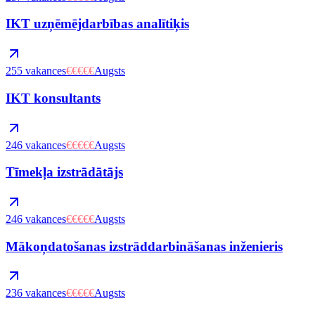
IKT uzņēmējdarbības analītiķis
255
vakances
€€€€€
Augsts
IKT konsultants
246
vakances
€€€€€
Augsts
Tīmekļa izstrādātājs
246
vakances
€€€€€
Augsts
Mākoņdatošanas izstrāddarbināšanas inženieris
236
vakances
€€€€€
Augsts