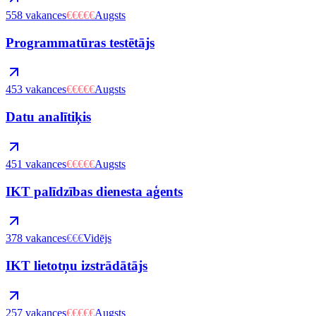
558
vakances
€€€€€
Augsts
Programmatūras testētājs
453
vakances
€€€€€
Augsts
Datu analītiķis
451
vakances
€€€€€
Augsts
IKT palīdzības dienesta aģents
378
vakances
€€€
Vidējs
IKT lietotņu izstrādātājs
257
vakances
€€€€€
Augsts